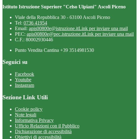
Istituto Istruzione Superiore "Celso Ulpiani" Ascoli Piceno
Viale della Repubblica 30 - 63100 Ascoli Piceno
Tel:
0736 41954
Email:
apis00800e@istruzione.it
Link per inviare una mail
PEC:
apis00800e@pec.istruzione.it
Link per inviare una mail
C.F.: 80002930446
Punto Vendita Cantina +39 3514981530
Seguici su
Facebook
Youtube
Instagram
Sezione Link Utili
Cookie policy
Note legali
Informativa Privacy
Ufficio Relazioni con il Pubblico
Dichiarazione di accessibilità
Obiettivi di accessibilità