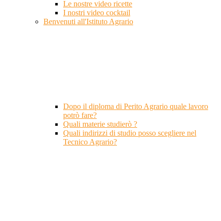
Le nostre video ricette
I nostri video cocktail
Benvenuti all'Istituto Agrario
Dopo il diploma di Perito Agrario quale lavoro
potrò fare?
Quali materie studierò ?
Quali indirizzi di studio posso scegliere nel
Tecnico Agrario?