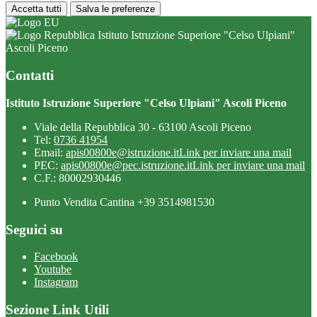
Accetta tutti
Salva le preferenze
Istituto Istruzione Superiore "Celso Ulpiani"
Ascoli Piceno
Contatti
Istituto Istruzione Superiore "Celso Ulpiani" Ascoli Piceno
Viale della Repubblica 30 - 63100 Ascoli Piceno
Tel:
0736 41954
Email:
apis00800e@istruzione.it
Link per inviare una mail
PEC:
apis00800e@pec.istruzione.it
Link per inviare una mail
C.F.: 80002930446
Punto Vendita Cantina +39 3514981530
Seguici su
Facebook
Youtube
Instagram
Sezione Link Utili