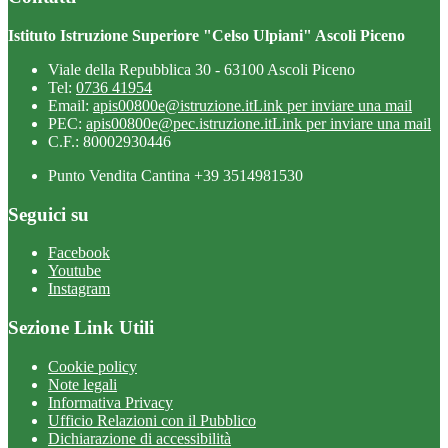
Istituto Istruzione Superiore "Celso Ulpiani" Ascoli Piceno
Viale della Repubblica 30 - 63100 Ascoli Piceno
Tel:
0736 41954
Email:
apis00800e@istruzione.it
Link per inviare una mail
PEC:
apis00800e@pec.istruzione.it
Link per inviare una mail
C.F.: 80002930446
Punto Vendita Cantina +39 3514981530
Seguici su
Facebook
Youtube
Instagram
Sezione Link Utili
Cookie policy
Note legali
Informativa Privacy
Ufficio Relazioni con il Pubblico
Dichiarazione di accessibilità