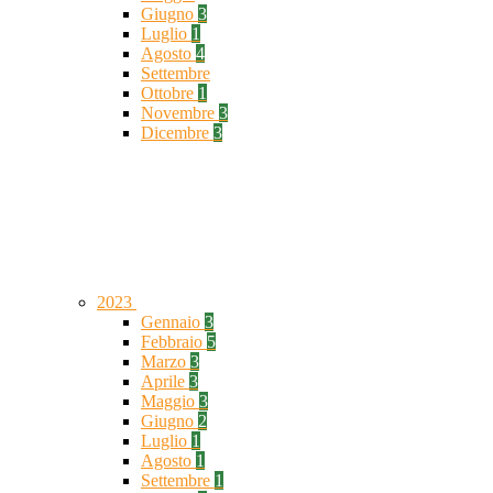
Giugno
3
Luglio
1
Agosto
4
Settembre
Ottobre
1
Novembre
3
Dicembre
3
2023
Gennaio
3
Febbraio
5
Marzo
3
Aprile
3
Maggio
3
Giugno
2
Luglio
1
Agosto
1
Settembre
1