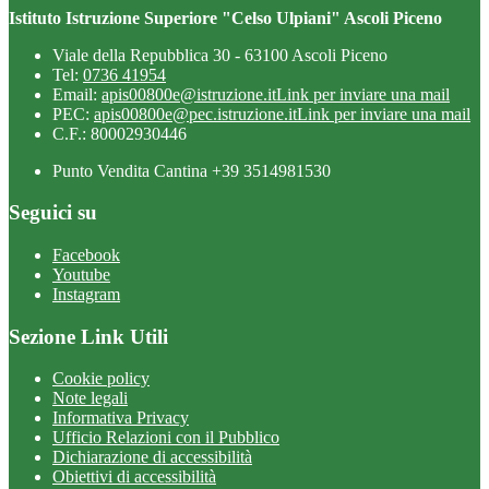
Istituto Istruzione Superiore "Celso Ulpiani" Ascoli Piceno
Viale della Repubblica 30 - 63100 Ascoli Piceno
Tel:
0736 41954
Email:
apis00800e@istruzione.it
Link per inviare una mail
PEC:
apis00800e@pec.istruzione.it
Link per inviare una mail
C.F.: 80002930446
Punto Vendita Cantina +39 3514981530
Seguici su
Facebook
Youtube
Instagram
Sezione Link Utili
Cookie policy
Note legali
Informativa Privacy
Ufficio Relazioni con il Pubblico
Dichiarazione di accessibilità
Obiettivi di accessibilità