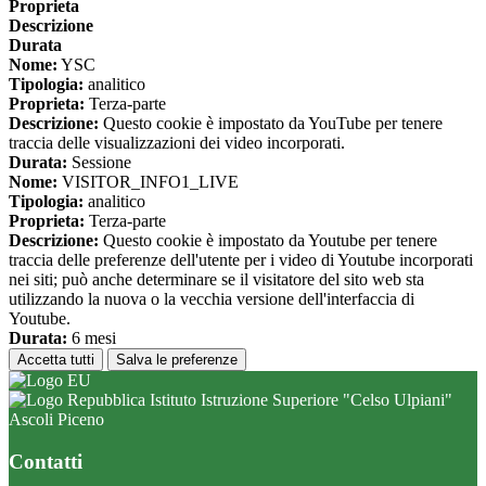
Proprieta
Descrizione
Durata
Nome:
YSC
Tipologia:
analitico
Proprieta:
Terza-parte
Descrizione:
Questo cookie è impostato da YouTube per tenere
traccia delle visualizzazioni dei video incorporati.
Durata:
Sessione
Nome:
VISITOR_INFO1_LIVE
Tipologia:
analitico
Proprieta:
Terza-parte
Descrizione:
Questo cookie è impostato da Youtube per tenere
traccia delle preferenze dell'utente per i video di Youtube incorporati
nei siti; può anche determinare se il visitatore del sito web sta
utilizzando la nuova o la vecchia versione dell'interfaccia di
Youtube.
Durata:
6 mesi
Accetta tutti
Salva le preferenze
Istituto Istruzione Superiore "Celso Ulpiani"
Ascoli Piceno
Contatti