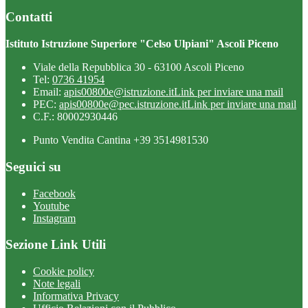
Contatti
Istituto Istruzione Superiore "Celso Ulpiani" Ascoli Piceno
Viale della Repubblica 30 - 63100 Ascoli Piceno
Tel:
0736 41954
Email:
apis00800e@istruzione.it
Link per inviare una mail
PEC:
apis00800e@pec.istruzione.it
Link per inviare una mail
C.F.: 80002930446
Punto Vendita Cantina +39 3514981530
Seguici su
Facebook
Youtube
Instagram
Sezione Link Utili
Cookie policy
Note legali
Informativa Privacy