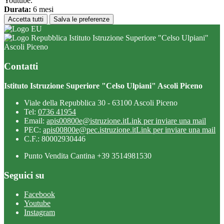
Youtube.
Durata:
6 mesi
Accetta tutti
Salva le preferenze
Istituto Istruzione Superiore "Celso Ulpiani"
Ascoli Piceno
Contatti
Istituto Istruzione Superiore "Celso Ulpiani" Ascoli Piceno
Viale della Repubblica 30 - 63100 Ascoli Piceno
Tel:
0736 41954
Email:
apis00800e@istruzione.it
Link per inviare una mail
PEC:
apis00800e@pec.istruzione.it
Link per inviare una mail
C.F.: 80002930446
Punto Vendita Cantina +39 3514981530
Seguici su
Facebook
Youtube
Instagram