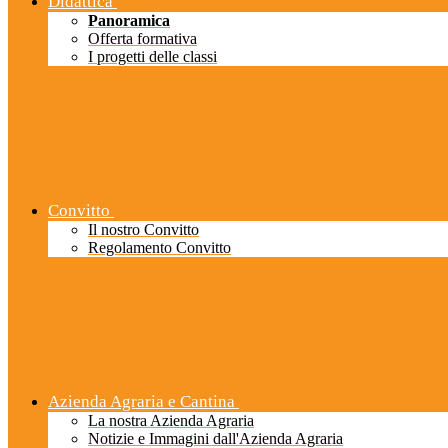
Didattica
Panoramica
Offerta formativa
I progetti delle classi
Convitto
Il nostro Convitto
Regolamento Convitto
Azienda Agraria e Cantina
La nostra Azienda Agraria
Notizie e Immagini dall'Azienda Agraria