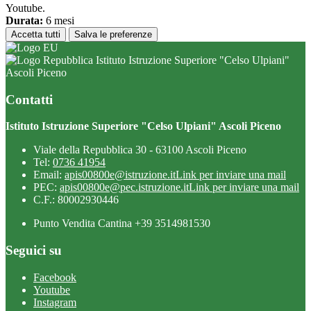
Youtube.
Durata:
6 mesi
Accetta tutti
Salva le preferenze
Istituto Istruzione Superiore "Celso Ulpiani"
Ascoli Piceno
Contatti
Istituto Istruzione Superiore "Celso Ulpiani" Ascoli Piceno
Viale della Repubblica 30 - 63100 Ascoli Piceno
Tel:
0736 41954
Email:
apis00800e@istruzione.it
Link per inviare una mail
PEC:
apis00800e@pec.istruzione.it
Link per inviare una mail
C.F.: 80002930446
Punto Vendita Cantina +39 3514981530
Seguici su
Facebook
Youtube
Instagram