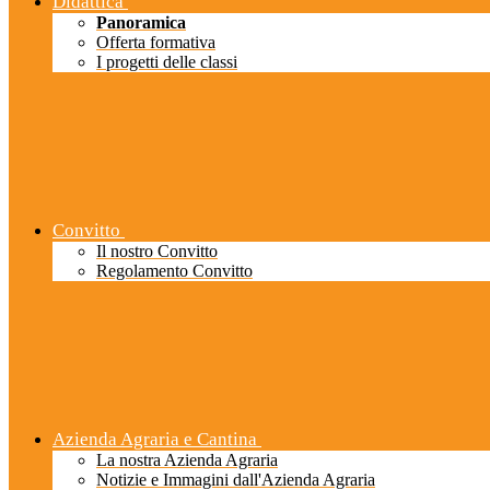
Didattica
Panoramica
Offerta formativa
I progetti delle classi
Convitto
Il nostro Convitto
Regolamento Convitto
Azienda Agraria e Cantina
La nostra Azienda Agraria
Notizie e Immagini dall'Azienda Agraria