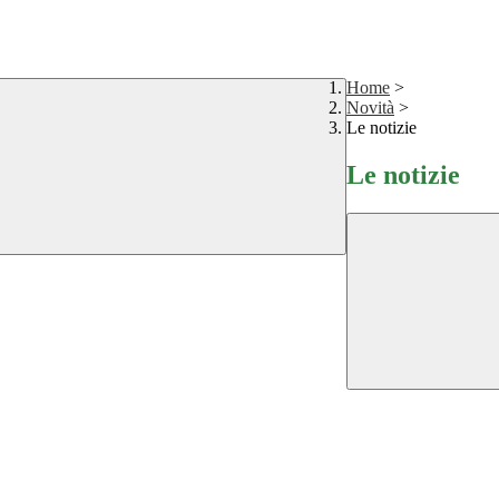
Home
>
Novità
>
Le notizie
Le notizie