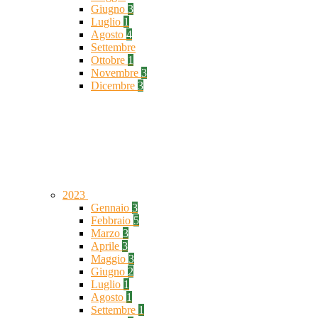
Giugno
3
Luglio
1
Agosto
4
Settembre
Ottobre
1
Novembre
3
Dicembre
3
2023
Gennaio
3
Febbraio
5
Marzo
3
Aprile
3
Maggio
3
Giugno
2
Luglio
1
Agosto
1
Settembre
1