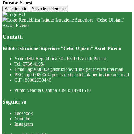
Durata:
6 mesi
Accetta tutti
Salva le preferenze
Istituto Istruzione Superiore "Celso Ulpiani"
Ascoli Piceno
Contatti
Istituto Istruzione Superiore "Celso Ulpiani" Ascoli Piceno
Viale della Repubblica 30 - 63100 Ascoli Piceno
Tel:
0736 41954
Email:
apis00800e@istruzione.it
Link per inviare una mail
PEC:
apis00800e@pec.istruzione.it
Link per inviare una mail
C.F.: 80002930446
Punto Vendita Cantina +39 3514981530
Seguici su
Facebook
Youtube
Instagram