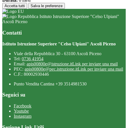
Durata:
6 mesi
Accetta tutti
Salva le preferenze
Istituto Istruzione Superiore "Celso Ulpiani"
Ascoli Piceno
Contatti
Istituto Istruzione Superiore "Celso Ulpiani" Ascoli Piceno
Viale della Repubblica 30 - 63100 Ascoli Piceno
Tel:
0736 41954
Email:
apis00800e@istruzione.it
Link per inviare una mail
PEC:
apis00800e@pec.istruzione.it
Link per inviare una mail
C.F.: 80002930446
Punto Vendita Cantina +39 3514981530
Seguici su
Facebook
Youtube
Instagram
Sezione Link Utili