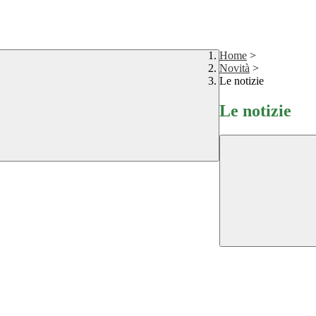
Home
>
Novità
>
Le notizie
Le notizie