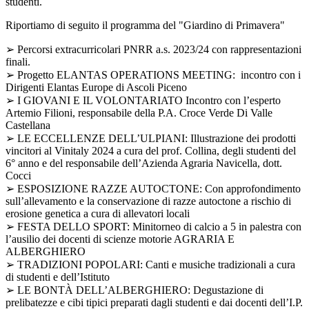
studenti.
Riportiamo di seguito il programma del "Giardino di Primavera"
➢ Percorsi extracurricolari PNRR a.s. 2023/24 con rappresentazioni
finali.
➢ Progetto ELANTAS OPERATIONS MEETING: incontro con i
Dirigenti Elantas Europe di Ascoli Piceno
➢ I GIOVANI E IL VOLONTARIATO Incontro con l’esperto
Artemio Filioni, responsabile della P.A. Croce Verde Di Valle
Castellana
➢ LE ECCELLENZE DELL’ULPIANI: Illustrazione dei prodotti
vincitori al Vinitaly 2024 a cura del prof. Collina, degli studenti del
6° anno e del responsabile dell’Azienda Agraria Navicella, dott.
Cocci
➢ ESPOSIZIONE RAZZE AUTOCTONE: Con approfondimento
sull’allevamento e la conservazione di razze autoctone a rischio di
erosione genetica a cura di allevatori locali
➢ FESTA DELLO SPORT: Minitorneo di calcio a 5 in palestra con
l’ausilio dei docenti di scienze motorie AGRARIA E
ALBERGHIERO
➢ TRADIZIONI POPOLARI: Canti e musiche tradizionali a cura
di studenti e dell’Istituto
➢ LE BONTÀ DELL’ALBERGHIERO: Degustazione di
prelibatezze e cibi tipici preparati dagli studenti e dai docenti dell’I.P.