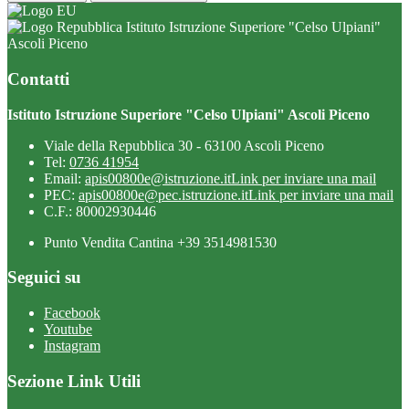
Istituto Istruzione Superiore "Celso Ulpiani"
Ascoli Piceno
Contatti
Istituto Istruzione Superiore "Celso Ulpiani" Ascoli Piceno
Viale della Repubblica 30 - 63100 Ascoli Piceno
Tel:
0736 41954
Email:
apis00800e@istruzione.it
Link per inviare una mail
PEC:
apis00800e@pec.istruzione.it
Link per inviare una mail
C.F.: 80002930446
Punto Vendita Cantina +39 3514981530
Seguici su
Facebook
Youtube
Instagram
Sezione Link Utili