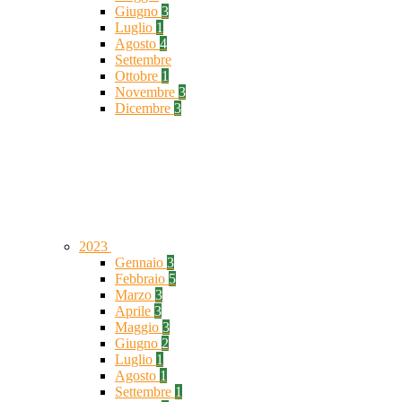
Giugno
3
Luglio
1
Agosto
4
Settembre
Ottobre
1
Novembre
3
Dicembre
3
2023
Gennaio
3
Febbraio
5
Marzo
3
Aprile
3
Maggio
3
Giugno
2
Luglio
1
Agosto
1
Settembre
1