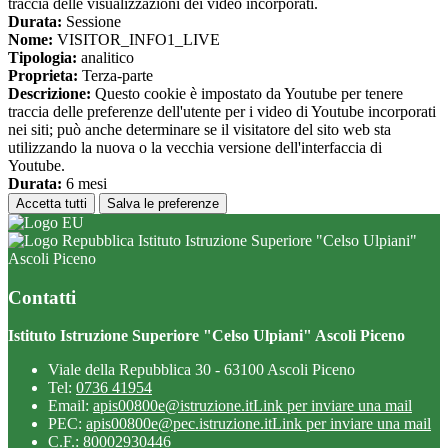
traccia delle visualizzazioni dei video incorporati.
Durata:
Sessione
Nome:
VISITOR_INFO1_LIVE
Tipologia:
analitico
Proprieta:
Terza-parte
Descrizione:
Questo cookie è impostato da Youtube per tenere
traccia delle preferenze dell'utente per i video di Youtube incorporati
nei siti; può anche determinare se il visitatore del sito web sta
utilizzando la nuova o la vecchia versione dell'interfaccia di
Youtube.
Durata:
6 mesi
Accetta tutti
Salva le preferenze
Istituto Istruzione Superiore "Celso Ulpiani"
Ascoli Piceno
Contatti
Istituto Istruzione Superiore "Celso Ulpiani" Ascoli Piceno
Viale della Repubblica 30 - 63100 Ascoli Piceno
Tel:
0736 41954
Email:
apis00800e@istruzione.it
Link per inviare una mail
PEC:
apis00800e@pec.istruzione.it
Link per inviare una mail
C.F.: 80002930446