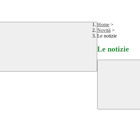
Home
>
Novità
>
Le notizie
Le notizie