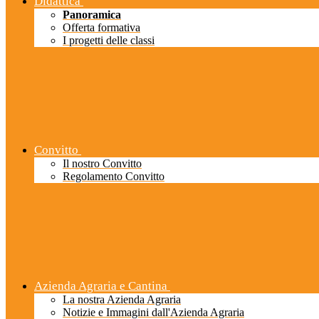
Didattica
Panoramica
Offerta formativa
I progetti delle classi
Convitto
Il nostro Convitto
Regolamento Convitto
Azienda Agraria e Cantina
La nostra Azienda Agraria
Notizie e Immagini dall'Azienda Agraria