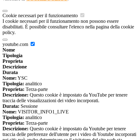
Cookie necessari per il funzionamento
I cookie necessari per il funzionamento non possono essere
disabilitati. È possibile consultare l'elenco nella pagina della cookie
policy.
youtube.com
Nome
Tipologia
Proprieta
Descrizione
Durata
Nome:
YSC
Tipologia:
analitico
Proprieta:
Terza-parte
Descrizione:
Questo cookie è impostato da YouTube per tenere
traccia delle visualizzazioni dei video incorporati.
Durata:
Sessione
Nome:
VISITOR_INFO1_LIVE
Tipologia:
analitico
Proprieta:
Terza-parte
Descrizione:
Questo cookie è impostato da Youtube per tenere
traccia delle preferenze dell'utente per i video di Youtube incorporati
nei siti; può anche determinare se il visitatore del sito web sta