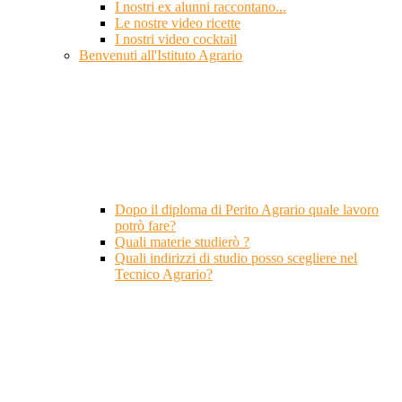
I nostri ex alunni raccontano...
Le nostre video ricette
I nostri video cocktail
Benvenuti all'Istituto Agrario
Dopo il diploma di Perito Agrario quale lavoro
potrò fare?
Quali materie studierò ?
Quali indirizzi di studio posso scegliere nel
Tecnico Agrario?