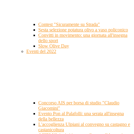
Contest "Sicuramente su Strada"
Sesta selezione potatura olivo a vaso policonico
Convitti in movimento: una giornata all'insegna
dello sport
Slow Olive Day
Eventi del 2022
Concorso AIS per borsa di studio "Claudio
Giacomini"
Evento Pon al Palafolli: una serata all'insegna
della bellezza
L'accoglienza Ulpiani al convegno su castagno e
castanicoltura