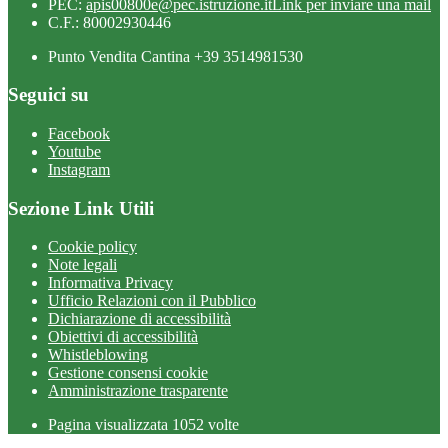
PEC:
apis00800e@pec.istruzione.it
Link per inviare una mail
C.F.: 80002930446
Punto Vendita Cantina +39 3514981530
Seguici su
Facebook
Youtube
Instagram
Sezione Link Utili
Cookie policy
Note legali
Informativa Privacy
Ufficio Relazioni con il Pubblico
Dichiarazione di accessibilità
Obiettivi di accessibilità
Whistleblowing
Gestione consensi cookie
Amministrazione trasparente
Pagina visualizzata
1052
volte