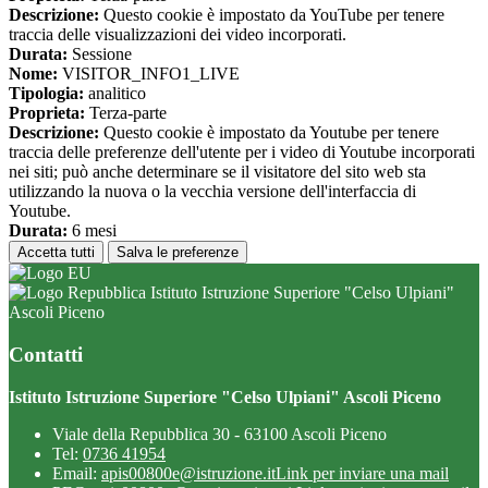
Descrizione:
Questo cookie è impostato da YouTube per tenere
traccia delle visualizzazioni dei video incorporati.
Durata:
Sessione
Nome:
VISITOR_INFO1_LIVE
Tipologia:
analitico
Proprieta:
Terza-parte
Descrizione:
Questo cookie è impostato da Youtube per tenere
traccia delle preferenze dell'utente per i video di Youtube incorporati
nei siti; può anche determinare se il visitatore del sito web sta
utilizzando la nuova o la vecchia versione dell'interfaccia di
Youtube.
Durata:
6 mesi
Accetta tutti
Salva le preferenze
Istituto Istruzione Superiore "Celso Ulpiani"
Ascoli Piceno
Contatti
Istituto Istruzione Superiore "Celso Ulpiani" Ascoli Piceno
Viale della Repubblica 30 - 63100 Ascoli Piceno
Tel:
0736 41954
Email:
apis00800e@istruzione.it
Link per inviare una mail