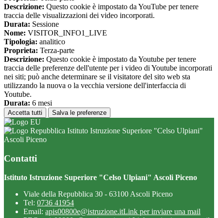
Descrizione:
Questo cookie è impostato da YouTube per tenere
traccia delle visualizzazioni dei video incorporati.
Durata:
Sessione
Nome:
VISITOR_INFO1_LIVE
Tipologia:
analitico
Proprieta:
Terza-parte
Descrizione:
Questo cookie è impostato da Youtube per tenere
traccia delle preferenze dell'utente per i video di Youtube incorporati
nei siti; può anche determinare se il visitatore del sito web sta
utilizzando la nuova o la vecchia versione dell'interfaccia di
Youtube.
Durata:
6 mesi
Accetta tutti
Salva le preferenze
Istituto Istruzione Superiore "Celso Ulpiani"
Ascoli Piceno
Contatti
Istituto Istruzione Superiore "Celso Ulpiani" Ascoli Piceno
Viale della Repubblica 30 - 63100 Ascoli Piceno
Tel:
0736 41954
Email:
apis00800e@istruzione.it
Link per inviare una mail