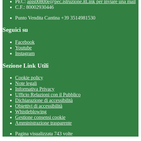
PEC:
apis00800e@pec.istruzione.it
Link per inviare una mail
C.F.: 80002930446
Punto Vendita Cantina +39 3514981530
Seguici su
Facebook
Youtube
Instagram
Sezione Link Utili
Cookie policy
Note legali
Informativa Privacy
Ufficio Relazioni con il Pubblico
Dichiarazione di accessibilità
Obiettivi di accessibilità
Whistleblowing
Gestione consensi cookie
Amministrazione trasparente
Pagina visualizzata
743
volte