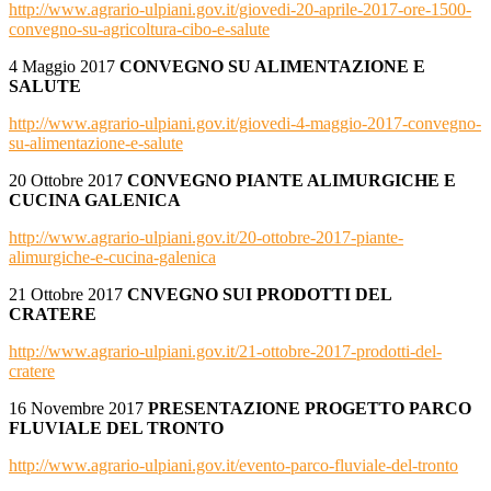
http://www.agrario-ulpiani.gov.it/giovedi-20-aprile-2017-ore-1500-
convegno-su-agricoltura-cibo-e-salute
4 Maggio 2017
CONVEGNO SU ALIMENTAZIONE E
SALUTE
http://www.agrario-ulpiani.gov.it/giovedi-4-maggio-2017-convegno-
su-alimentazione-e-salute
20 Ottobre 2017
CONVEGNO
PIANTE ALIMURGICHE E
CUCINA GALENICA
http://www.agrario-ulpiani.gov.it/20-ottobre-2017-piante-
alimurgiche-e-cucina-galenica
21 Ottobre 2017
CNVEGNO SU
I PRODOTTI DEL
CRATERE
http://www.agrario-ulpiani.gov.it/21-ottobre-2017-prodotti-del-
cratere
16 Novembre 2017
PRESENTAZIONE PROGETTO
PARCO
FLUVIALE DEL TRONTO
http://www.agrario-ulpiani.gov.it/evento-parco-fluviale-del-tronto