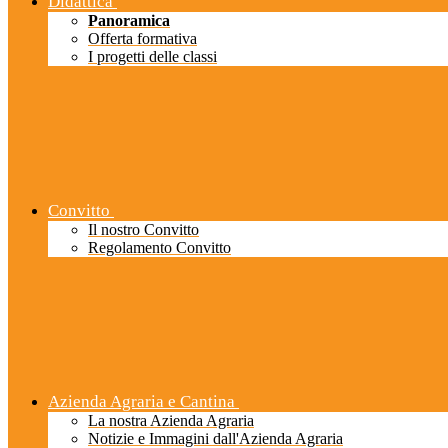
Didattica
Panoramica
Offerta formativa
I progetti delle classi
Convitto
Il nostro Convitto
Regolamento Convitto
Azienda Agraria e Cantina
La nostra Azienda Agraria
Notizie e Immagini dall'Azienda Agraria