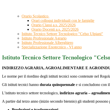
Orario Scolastico
Orari colloqui individuali con le famiglie
Orario Classi a.s. 2025/2026
Orario Docenti a.s. 2025/2026
Istituto Tecnico Settore Tecnologico "Celso Ulpiani"
Istituto Professionale Agrario
Istituto Professionale Alberghiero
Specializzazione Enotecnico - VI anno
Istituto Tecnico Settore Tecnologico "Cels
INDIRIZZO AGRARIA, AGROALIMENTARE E AGROIND
Le norme per il riordino degli istituti tecnici sono contenute nel Re
Gli istituti tecnici hanno
durata quinquennale
e si concludono con il 
L’istituto tecnico settore tecnologico,
indirizzo agraria – agroalimen
A partire dal terzo anno (inizio secondo biennio) gli studenti possono poi
Produzioni e trasformazioni