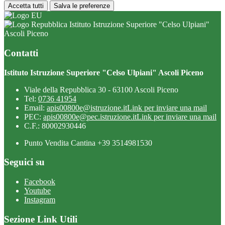
Accetta tutti
Salva le preferenze
Istituto Istruzione Superiore "Celso Ulpiani"
Ascoli Piceno
Contatti
Istituto Istruzione Superiore "Celso Ulpiani" Ascoli Piceno
Viale della Repubblica 30 - 63100 Ascoli Piceno
Tel:
0736 41954
Email:
apis00800e@istruzione.it
Link per inviare una mail
PEC:
apis00800e@pec.istruzione.it
Link per inviare una mail
C.F.: 80002930446
Punto Vendita Cantina +39 3514981530
Seguici su
Facebook
Youtube
Instagram
Sezione Link Utili