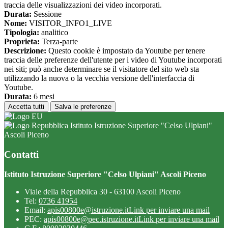
traccia delle visualizzazioni dei video incorporati.
Durata:
Sessione
Nome:
VISITOR_INFO1_LIVE
Tipologia:
analitico
Proprieta:
Terza-parte
Descrizione:
Questo cookie è impostato da Youtube per tenere
traccia delle preferenze dell'utente per i video di Youtube incorporati
nei siti; può anche determinare se il visitatore del sito web sta
utilizzando la nuova o la vecchia versione dell'interfaccia di
Youtube.
Durata:
6 mesi
Accetta tutti
Salva le preferenze
Istituto Istruzione Superiore "Celso Ulpiani"
Ascoli Piceno
Contatti
Istituto Istruzione Superiore "Celso Ulpiani" Ascoli Piceno
Viale della Repubblica 30 - 63100 Ascoli Piceno
Tel:
0736 41954
Email:
apis00800e@istruzione.it
Link per inviare una mail
PEC:
apis00800e@pec.istruzione.it
Link per inviare una mail