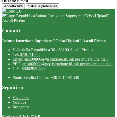
Durata:
6 mesi
Accetta tutti
Salva le preferenze
Istituto Istruzione Superiore "Celso Ulpiani"
Ascoli Piceno
Contatti
Istituto Istruzione Superiore "Celso Ulpiani" Ascoli Piceno
Viale della Repubblica 30 - 63100 Ascoli Piceno
Tel:
0736 41954
Email:
apis00800e@istruzione.it
Link per inviare una mail
PEC:
apis00800e@pec.istruzione.it
Link per inviare una mail
C.F.: 80002930446
Punto Vendita Cantina +39 3514981530
Seguici su
Facebook
Youtube
Instagram