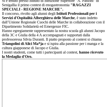
Si è tenuto presso
Istituto di Istruzione Superiore "A. Panzini" di
Senigallia
il primo contest di enogastronomia
"RAGAZZI
SPECIALI - REGIONE MARCHE".
Il concorso, rivolto agli alunni degli
Istituti Professionali per i
Servizi d'Ospitalità Alberghiera delle Marche
, è stato indetto
dall’Unione Regionale Cuochi delle Marche in collaborazione con il
Dipartimento Solidarietà ed Emergenze FIC.
Hanno egregiamente rappresentato la nostra scuola gli alunni Jacopo
della 3C e Giulia della 4 A accompagnati e supportati dalla
professoressa Silvia Duranti. Il piatto proposto al contest si chiama
Triangolini di Alici Ma*ja
e si ispira alla passione per i manga e la
cultura giapponese di Jacopo e Giulia.
I nostri studenti, come tutti i partecipanti al contest,
hanno ricevuto
la Medaglia d'Oro.