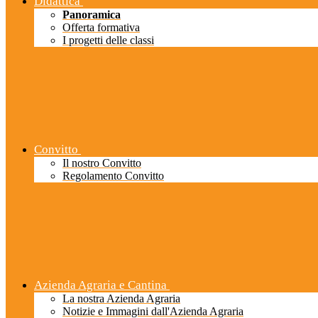
Didattica
Panoramica
Offerta formativa
I progetti delle classi
Convitto
Il nostro Convitto
Regolamento Convitto
Azienda Agraria e Cantina
La nostra Azienda Agraria
Notizie e Immagini dall'Azienda Agraria