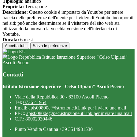
Tipologia:
analitico
Proprieta:
Terza-parte
Descrizione:
Questo cookie è impostato da Youtube per tenere
traccia delle preferenze dell'utente per i video di Youtube incorporati
nei siti; può anche determinare se il visitatore del sito web sta
utilizzando la nuova o la vecchia versione dell'interfaccia di
Youtube.
Durata:
6 mesi
Accetta tutti
Salva le preferenze
Istituto Istruzione Superiore "Celso Ulpiani"
Ascoli Piceno
Contatti
Istituto Istruzione Superiore "Celso Ulpiani" Ascoli Piceno
Viale della Repubblica 30 - 63100 Ascoli Piceno
Tel:
0736 41954
Email:
apis00800e@istruzione.it
Link per inviare una mail
PEC:
apis00800e@pec.istruzione.it
Link per inviare una mail
C.F.: 80002930446
Punto Vendita Cantina +39 3514981530