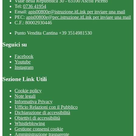
Viale della Repubblica 30 - 63100 Ascoli Piceno
Tel:
0736 41954
Email:
apis00800e@istruzione.it
Link per inviare una mail
PEC:
apis00800e@pec.istruzione.it
Link per inviare una mail
C.F.: 80002930446
Punto Vendita Cantina +39 3514981530
Seguici su
Facebook
Youtube
Instagram
Sezione Link Utili
Cookie policy
Note legali
Informativa Privacy
Ufficio Relazioni con il Pubblico
Dichiarazione di accessibilità
Obiettivi di accessibilità
Whistleblowing
Gestione consensi cookie
Amministrazione trasparente