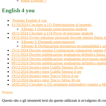
Bandi Erasmus +
English 4 you
Progetto English 4 you
31/10/2024 Circolare n.111 Partecipazione al progetto
Allegato 1 Domanda partecipazione studenti
18/11/2024 Circolare n.154 Prove di selezione studenti
19/11/2024 Avviso selezione personale docente interno figura t
Allegato A Domanda partecipazione
Allegato B Dichiarazione inesistenza incompatibilità e ass
25/11/2024 Decreto nomina Commissione valutazione istanze fi
25/11/2024 Decreto pubblicazione graduatoria definitiva figura 
03/12/2024 Decreto pubblicazione graduatoria provvisoria stud
09/12/2024 Decreto pubblicazione graduatoria definitiva studen
19/12/2024 Incarico tutor Galiffa Simona 36 ore
19/12/2024 Incarico tutor Galiffa Simona 4 ore
19/12/2024 Incarico tutor Trucco Silvia 4 ore
19/12/2024 Incarico tutor Trucco Silvia 36 ore
10/05/2025 Circolare n.552 seminario informativo viaggio a Ma
Notizie
Questo sito o gli strumenti terzi da questo utilizzati si avvalgono di coo