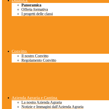
Didattica
Panoramica
Offerta formativa
I progetti delle classi
Convitto
Il nostro Convitto
Regolamento Convitto
Azienda Agraria e Cantina
La nostra Azienda Agraria
Notizie e Immagini dall'Azienda Agraria