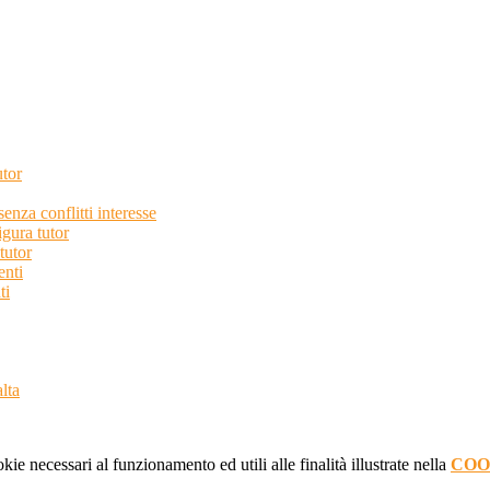
utor
enza conflitti interesse
gura tutor
tutor
enti
ti
lta
kie necessari al funzionamento ed utili alle finalità illustrate nella
COO