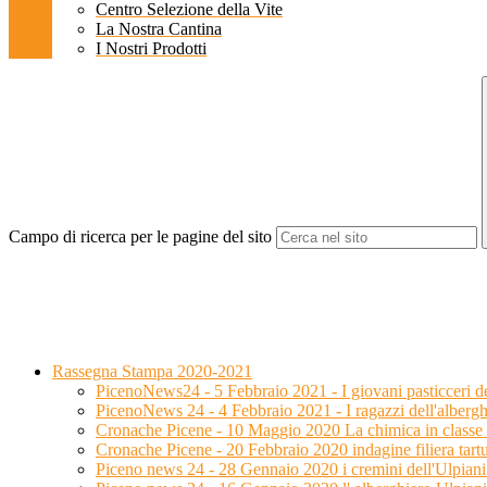
Centro Selezione della Vite
La Nostra Cantina
I Nostri Prodotti
Campo di ricerca per le pagine del sito
Rassegna Stampa 2020-2021
PicenoNews24 - 5 Febbraio 2021 - I giovani pasticceri dell’
PicenoNews 24 - 4 Febbraio 2021 - I ragazzi dell'alberghi
Cronache Picene - 10 Maggio 2020 La chimica in classe (e
Cronache Picene - 20 Febbraio 2020 indagine filiera tart
Piceno news 24 - 28 Gennaio 2020 i cremini dell'Ulpiani 