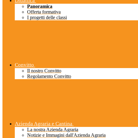
Didattica
Panoramica
Offerta formativa
I progetti delle classi
Convitto
Il nostro Convitto
Regolamento Convitto
Azienda Agraria e Cantina
La nostra Azienda Agraria
Notizie e Immagini dall'Azienda Agraria