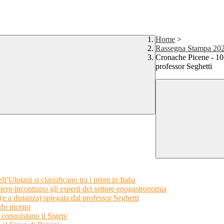
Home
>
Rassegna Stampa 20
Cronache Picene - 10 
professor Seghetti
Ulpiani si classificano tra i primi in Italia
ero incontrano gli esperti del settore enogastronomia
 a distanza) spiegata dal professor Seghetti
ufo piceno
conquistano il Sigep/