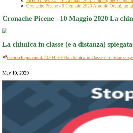
Piceno news 24 - 16 Gennaio 2020 l' alberghiero Ulpiani
Cronache Picene - 5 Gennaio 2020 Antonio Orsini, un gi
Cronache Picene - 10 Maggio 2020 La chimic
La chimica in classe (e a distanza) spiegata
cronachepicene.it
/2020/05/10/la-chimica-in-classe-e-a-distanza-sp
May 10, 2020