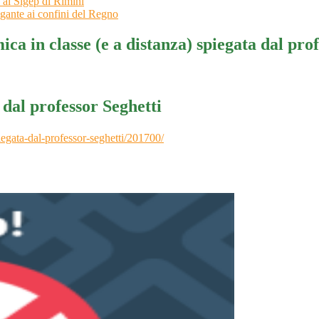
 al Sigep di Rimini
gante ai confini del Regno
a in classe (e a distanza) spiegata dal prof
 dal professor Seghetti
iegata-dal-professor-seghetti/201700/