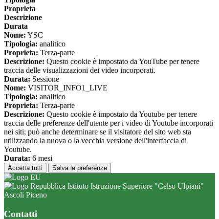
Proprieta
Descrizione
Durata
Nome:
YSC
Tipologia:
analitico
Proprieta:
Terza-parte
Descrizione:
Questo cookie è impostato da YouTube per tenere
traccia delle visualizzazioni dei video incorporati.
Durata:
Sessione
Nome:
VISITOR_INFO1_LIVE
Tipologia:
analitico
Proprieta:
Terza-parte
Descrizione:
Questo cookie è impostato da Youtube per tenere
traccia delle preferenze dell'utente per i video di Youtube incorporati
nei siti; può anche determinare se il visitatore del sito web sta
utilizzando la nuova o la vecchia versione dell'interfaccia di
Youtube.
Durata:
6 mesi
Accetta tutti
Salva le preferenze
Istituto Istruzione Superiore "Celso Ulpiani"
Ascoli Piceno
Contatti