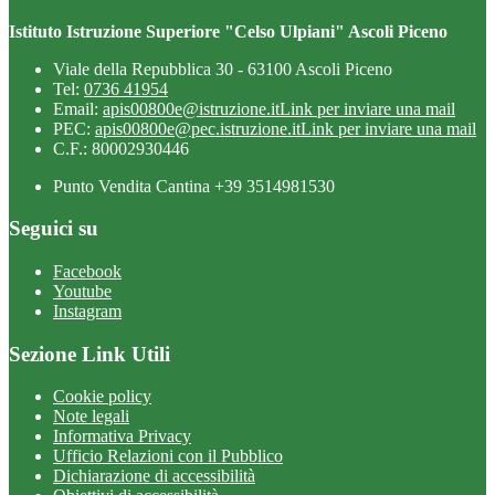
Istituto Istruzione Superiore "Celso Ulpiani" Ascoli Piceno
Viale della Repubblica 30 - 63100 Ascoli Piceno
Tel:
0736 41954
Email:
apis00800e@istruzione.it
Link per inviare una mail
PEC:
apis00800e@pec.istruzione.it
Link per inviare una mail
C.F.: 80002930446
Punto Vendita Cantina +39 3514981530
Seguici su
Facebook
Youtube
Instagram
Sezione Link Utili
Cookie policy
Note legali
Informativa Privacy
Ufficio Relazioni con il Pubblico
Dichiarazione di accessibilità