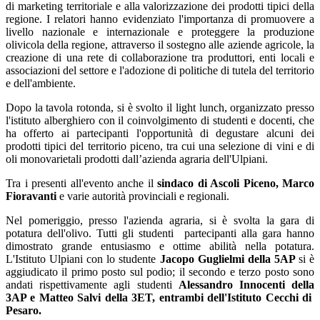
di marketing territoriale e alla valorizzazione dei prodotti tipici della
regione. I relatori hanno evidenziato l'importanza di promuovere a
livello nazionale e internazionale e proteggere la produzione
olivicola della regione, attraverso il sostegno alle aziende agricole, la
creazione di una rete di collaborazione tra produttori, enti locali e
associazioni del settore e l'adozione di politiche di tutela del territorio
e dell'ambiente.
Dopo la tavola rotonda, si è svolto il light lunch, organizzato presso
l'istituto alberghiero con il coinvolgimento di studenti e docenti, che
ha offerto ai partecipanti l'opportunità di degustare alcuni dei
prodotti tipici del territorio piceno, tra cui una selezione di vini e di
oli monovarietali prodotti dall’azienda agraria dell'Ulpiani.
Tra i presenti all'evento anche il
sindaco di Ascoli Piceno, Marco
Fioravanti
e varie autorità provinciali e regionali.
Nel pomeriggio, presso l'azienda agraria, si è svolta la gara di
potatura dell'olivo. Tutti gli studenti partecipanti alla gara hanno
dimostrato grande entusiasmo e ottime abilità nella potatura.
L'Istituto Ulpiani con lo studente
Jacopo Guglielmi della 5AP
si è
aggiudicato il primo posto sul podio; il secondo e terzo posto sono
andati rispettivamente agli studenti
Alessandro Innocenti della
3AP e Matteo Salvi della 3ET, entrambi dell'Istituto Cecchi di
Pesaro.