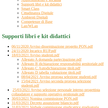
Supporti libri e kit didattici
Smart Class
Cittadinanza Digitale
Ambienti Digitali
Competenze di Base
Lan/WLan
Supporti libri e kit didattici
06/11/2020 Avviso disseminazione progetto PON.pdf
24/11/2020 Incarico RUP.pdf
18/03/2021 Avviso studenti.pdf
Allegato A domanda partecipazione.pdf
Allegato B dichiarazione responsabilità genitoriale.pdf
Allegato C Autodichiarazione titoli.pdf
Allegato D tabella valutazione titoli.pdf
08/04/2021 Avviso proroga selezione studenti.pdf
15/04/2021 Avviso seconda proroga selezione
studenti.pdf
25/03/2021 Avviso selezione personale interno progettista
collaudatore e supporto operativo gestionale.pdf
30/03/2021 Nomina commissione PON.pdf
31/03/2021 Decreto assunzione bilancio.pdf
31/03/2021 Verbale commissione giudicatrice graduatoria