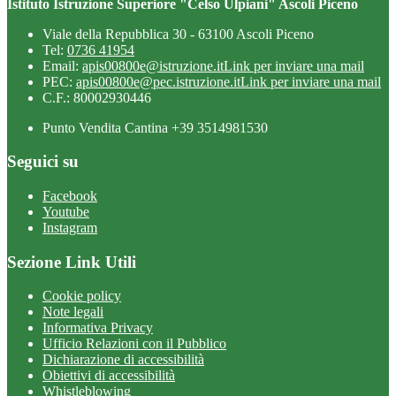
Istituto Istruzione Superiore "Celso Ulpiani" Ascoli Piceno
Viale della Repubblica 30 - 63100 Ascoli Piceno
Tel:
0736 41954
Email:
apis00800e@istruzione.it
Link per inviare una mail
PEC:
apis00800e@pec.istruzione.it
Link per inviare una mail
C.F.: 80002930446
Punto Vendita Cantina +39 3514981530
Seguici su
Facebook
Youtube
Instagram
Sezione Link Utili
Cookie policy
Note legali
Informativa Privacy
Ufficio Relazioni con il Pubblico
Dichiarazione di accessibilità
Obiettivi di accessibilità
Whistleblowing