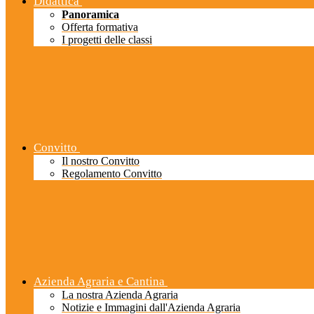
Didattica
Panoramica
Offerta formativa
I progetti delle classi
Convitto
Il nostro Convitto
Regolamento Convitto
Azienda Agraria e Cantina
La nostra Azienda Agraria
Notizie e Immagini dall'Azienda Agraria