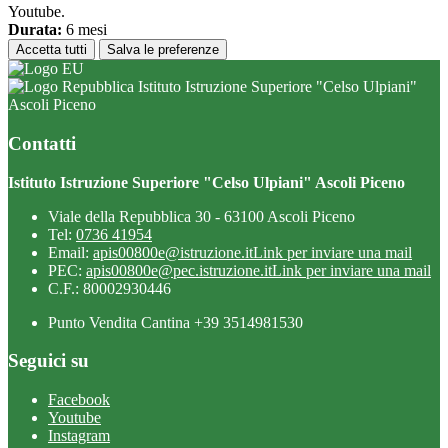
Youtube.
Durata:
6 mesi
Accetta tutti
Salva le preferenze
Istituto Istruzione Superiore "Celso Ulpiani"
Ascoli Piceno
Contatti
Istituto Istruzione Superiore "Celso Ulpiani" Ascoli Piceno
Viale della Repubblica 30 - 63100 Ascoli Piceno
Tel:
0736 41954
Email:
apis00800e@istruzione.it
Link per inviare una mail
PEC:
apis00800e@pec.istruzione.it
Link per inviare una mail
C.F.: 80002930446
Punto Vendita Cantina +39 3514981530
Seguici su
Facebook
Youtube
Instagram