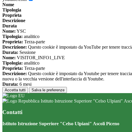
Nome
Tipologia
Proprieta
Descrizione
Durata
Nome:
YSC
Tipologia:
analitico
Proprieta:
Terza-parte
Descrizione:
Questo cookie è impostato da YouTube per tenere traccia 
Durata:
Sessione
Nome:
VISITOR_INFO1_LIVE
Tipologia:
analitico
Proprieta:
Terza-parte
Descrizione:
Questo cookie è impostato da Youtube per tenere traccia de
nuova o la vecchia versione dell'interfaccia di Youtube.
Durata:
6 mesi
Accetta tutti
Salva le preferenze
Istituto Istruzione Superiore "Celso Ulpiani" Asc
Contatti
Istituto Istruzione Superiore "Celso Ulpiani" Ascoli Piceno