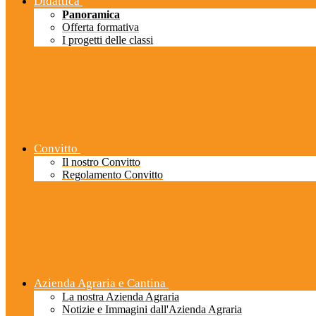
Didattica
Panoramica
Offerta formativa
I progetti delle classi
Convitto
Il nostro Convitto
Regolamento Convitto
Azienda Agraria e Cantina
La nostra Azienda Agraria
Notizie e Immagini dall'Azienda Agraria