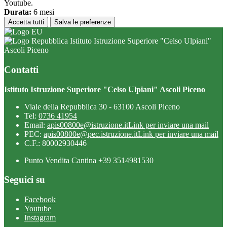
Youtube.
Durata:
6 mesi
Accetta tutti
Salva le preferenze
Istituto Istruzione Superiore "Celso Ulpiani"
Ascoli Piceno
Contatti
Istituto Istruzione Superiore "Celso Ulpiani" Ascoli Piceno
Viale della Repubblica 30 - 63100 Ascoli Piceno
Tel:
0736 41954
Email:
apis00800e@istruzione.it
Link per inviare una mail
PEC:
apis00800e@pec.istruzione.it
Link per inviare una mail
C.F.: 80002930446
Punto Vendita Cantina +39 3514981530
Seguici su
Facebook
Youtube
Instagram