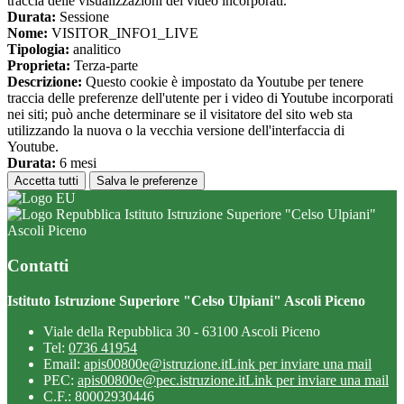
traccia delle visualizzazioni dei video incorporati.
Durata:
Sessione
Nome:
VISITOR_INFO1_LIVE
Tipologia:
analitico
Proprieta:
Terza-parte
Descrizione:
Questo cookie è impostato da Youtube per tenere
traccia delle preferenze dell'utente per i video di Youtube incorporati
nei siti; può anche determinare se il visitatore del sito web sta
utilizzando la nuova o la vecchia versione dell'interfaccia di
Youtube.
Durata:
6 mesi
Accetta tutti
Salva le preferenze
Istituto Istruzione Superiore "Celso Ulpiani"
Ascoli Piceno
Contatti
Istituto Istruzione Superiore "Celso Ulpiani" Ascoli Piceno
Viale della Repubblica 30 - 63100 Ascoli Piceno
Tel:
0736 41954
Email:
apis00800e@istruzione.it
Link per inviare una mail
PEC:
apis00800e@pec.istruzione.it
Link per inviare una mail
C.F.: 80002930446