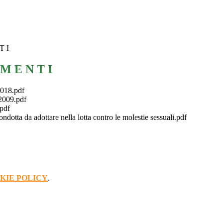
T I
 M E N T I
018.pdf
2009.pdf
.pdf
ndotta da adottare nella lotta contro le molestie sessuali.pdf
KIE POLICY
.