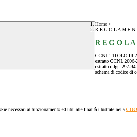
Home
>
R E G O L A M E N 
R E G O L A
CCNL TITOLO III 2
estratto CCNL 2006-
estratto d.lgs. 297-94
schema di codice di co
kie necessari al funzionamento ed utili alle finalità illustrate nella
COO