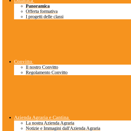
Didattica
Panoramica
Offerta formativa
I progetti delle classi
Convitto
Il nostro Convitto
Regolamento Convitto
Azienda Agraria e Cantina
La nostra Azienda Agraria
Notizie e Immagini dall'Azienda Agraria