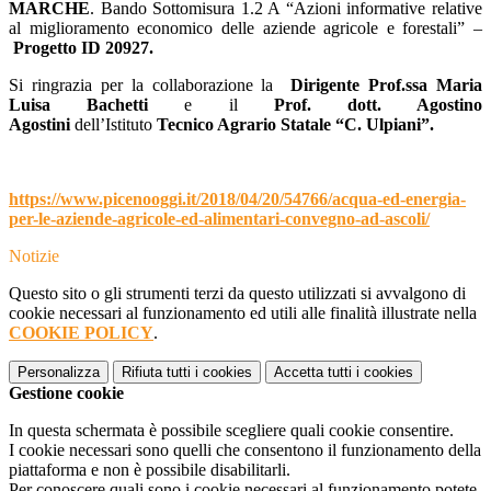
MARCHE
. Bando Sottomisura 1.2 A “Azioni informative relative
al miglioramento economico delle aziende agricole e forestali” –
Progetto ID 20927.
Si ringrazia per la collaborazione la
Dirigente
Prof.ssa Maria
Luisa Bachetti
e il
Prof. dott. Agostino
Agostini
dell’Istituto
Tecnico Agrario Statale “C. Ulpiani”.
https://www.picenooggi.it/2018/04/20/54766/acqua-ed-energia-
per-le-aziende-agricole-ed-alimentari-convegno-ad-ascoli/
Notizie
Questo sito o gli strumenti terzi da questo utilizzati si avvalgono di
cookie necessari al funzionamento ed utili alle finalità illustrate nella
COOKIE POLICY
.
Personalizza
Rifiuta tutti
i cookies
Accetta tutti
i cookies
Gestione cookie
In questa schermata è possibile scegliere quali cookie consentire.
I cookie necessari sono quelli che consentono il funzionamento della
piattaforma e non è possibile disabilitarli.
Per conoscere quali sono i cookie necessari al funzionamento potete