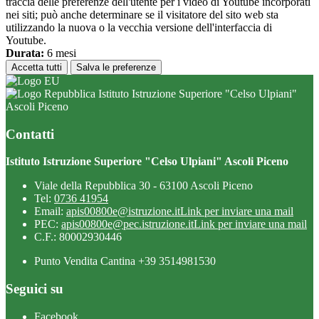
traccia delle preferenze dell'utente per i video di Youtube incorporati
nei siti; può anche determinare se il visitatore del sito web sta
utilizzando la nuova o la vecchia versione dell'interfaccia di
Youtube.
Durata:
6 mesi
Accetta tutti
Salva le preferenze
Istituto Istruzione Superiore "Celso Ulpiani"
Ascoli Piceno
Contatti
Istituto Istruzione Superiore "Celso Ulpiani" Ascoli Piceno
Viale della Repubblica 30 - 63100 Ascoli Piceno
Tel:
0736 41954
Email:
apis00800e@istruzione.it
Link per inviare una mail
PEC:
apis00800e@pec.istruzione.it
Link per inviare una mail
C.F.: 80002930446
Punto Vendita Cantina +39 3514981530
Seguici su
Facebook