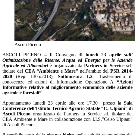
Ascoli Piceno
ASCOLI PICENO – Il Convegno di
lunedì 23 aprile
sull’
Ottimizzazione delle Risorse: Acqua ed Energia per le Aziende
Agricole ed Alimentari
è organizzato da
Partners in Service srl
,
titolare del
CEA “Ambiente e Mare”
nell’ambito del
PSR 2014-
2020
(Reg. 1305/2013),
Sottomisura 1.2–
Trasferimento di
conoscenze ed azioni di informazione Operazione A
“Azioni
Informative relative al miglioramento economico delle aziende
agricole e forestali”
.
Appuntamento lunedì 23 aprile alle ore 17.30 presso la
Sala
Conferenze dell’Istituto Tecnico Agrario Statale “C. Ulpiani” di
Ascoli Piceno
organizzato da Partners in Service srl, titolare del
CEA Ambiente e Mare in collaborazione con I.I.S.”Celso Ulpiani”
di Ascoli Piceno
Il sensibile peso della
risorsa idrica
nelle attività economiche del