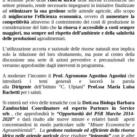
settore primario, rende necessario impegnarsi in iniziative finalizzate
ad
ottimizzare la sua gestione
nelle aziende agricole, allo scopo
di
migliorarne l’efficienza economica
, ovvero di
aumentare la
competitività
attraverso il contenimento dei costi di produzione in
considerazione del fatto che
la risorsa è accessibile a costi sempre
maggiori, ma sempre nel rispetto dell’ambiente e della salubrità
delle produzioni
agroalimentari.
L’utilizzazione accorta e razionale delle risorse naturali non implica
solo la riduzione del loro sfruttamento, ma pone al centro della
discussione una serie di azioni preventive e precauzionali che
verranno approfondite dagli interventi in programma.
A moderare l’incontro il
Prof. Agronomo Agostino Agostini
che
introdurrà i temi generali e lascerà la parola
alla
Dirigente
dell’Istituto “C. Ulpiani”
Prof.ssa Maria Luisa
Bachetti
per i saluti.
Si entrerà nel vivo delle tematiche con la
Dott.ssa Biologa Barbara
Zambuchini Coordinatore ed esperto Partenrs in Service
srls
, che approfondirà le
“Oppurtunità del PSR Marche 2014-
2020”
e darà risalto alle nuove misure e relativi bandi aperti
concentrandosi in modo particolare sulle
“Misure Economiche e
Agroambientali”
.
La
gestione razionale ed efficiente della risorsa
idrica
nelle aziende agricole
deve risultare
“integrata”
con le altre