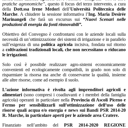
pratiche agronomiche”
, questo il focus del terzo intervento, a cura
della
Dott.ssa Irene Medori
dell’
Università Politecnica delle
Marche
. A chiudere la sessione informativa l’
Ing.
Maria Desirée
Marinangeli
che farà un excursus sui
“Nuovi Scenari nelle
produzioni di energia da fonti rinnovabili”.
Obiettivo del Convegno è confrontarsi con le aziende locali sulla
necessità di un’ottimizzazione dei sistemi di irrigazione e in parallelo
sull’esigenza di una
politica agricola
incisiva, fondata sul ritorno
a
coltivazioni tradizionali locali, che non necessitano o riducano
le irrigazioni
.
Solo così è possibile realizzare agro-sistemi economicamente
convenienti ed ecologicamente compatibili, in grado non solo di
risparmiare la risorsa ma anche di conservarne la qualità, insieme
alle altre risorse, come ad esempio il suolo.
L’azione informativa è rivolta agli imprenditori agricoli e
alimentari
(sono compresi i coadiuvanti e i membri della famiglia
agricola) operanti in particolare nella
Provincia di Ascoli Piceno e
Fermo per sensibilizzarli sull’ottimizzazione dell’uso delle
risorse quali acqua e/o energia e news sui Bandi PSR 2014-20
R. Marche, in particolare aperti per le aziende area Cratere.
Finanziato nell’ambito del
PSR 2014-2020 REGIONE