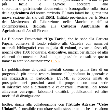
più facile e agevole accedere allo
straordinario
patrimonio
documentale e iconografico sulla storia
della
agricoltura
del nostro territorio. E’ stato infatti inaugurata una
nuova sezione del sito dell’
ISML
(Istituto provinciale per la Storia
del Movimento di Liberazione nelle Marche e dell’età
contemporanea), dedicata alla
Cattedra Ambulante di
Agricoltura
di Ascoli Piceno.
La Biblioteca Provinciale “
Ugo Toria
”, che ha sede alla Cartiera
Papale, conserva il fondo relativo alla Cattedra con numerosi
materiali bibliografici con migliaia di
volumi
, riviste e fascicoli,
nonché oltre 1500 fotografie,
diapositive
, matrici per stampa ed altri
elementi documentari. Sarà dunque possibile consultare questo
immenso archivio all’indirizzo:
LINK
.
La pubblicazione di questi materiali corona la prima fase di un
progetto di più ampio respiro intorno all’agricoltura in generale e
alla
mezzadria
in particolare. L’ISML si propone infatti di
proseguire nei prossimi anni il progetto con una serie
di
iniziative
tese a diffondere e valorizzare i materiali del fondo
attraverso
convegni
, laboratori didattici, pubblicazioni ed altre
modalità di divulgazione.
Inoltre, grazie alla collaborazione con l
’Istituto Agrario “Celso
Ulpiani”
, è possibile consultare sullo stesso sito anche il catalogo