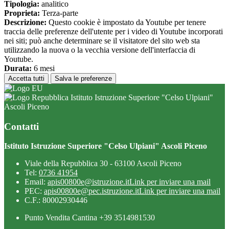
Tipologia:
analitico
Proprieta:
Terza-parte
Descrizione:
Questo cookie è impostato da Youtube per tenere
traccia delle preferenze dell'utente per i video di Youtube incorporati
nei siti; può anche determinare se il visitatore del sito web sta
utilizzando la nuova o la vecchia versione dell'interfaccia di
Youtube.
Durata:
6 mesi
Accetta tutti
Salva le preferenze
Istituto Istruzione Superiore "Celso Ulpiani"
Ascoli Piceno
Contatti
Istituto Istruzione Superiore "Celso Ulpiani" Ascoli Piceno
Viale della Repubblica 30 - 63100 Ascoli Piceno
Tel:
0736 41954
Email:
apis00800e@istruzione.it
Link per inviare una mail
PEC:
apis00800e@pec.istruzione.it
Link per inviare una mail
C.F.: 80002930446
Punto Vendita Cantina +39 3514981530