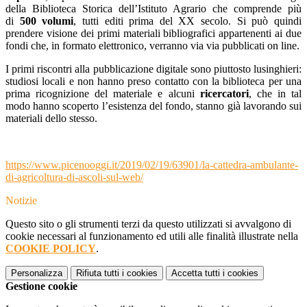
della Biblioteca Storica dell’Istituto Agrario che comprende più
di
500 volumi
, tutti editi prima del XX secolo. Si può quindi
prendere visione dei primi materiali bibliografici appartenenti ai due
fondi che, in formato elettronico, verranno via via pubblicati on line.
I primi riscontri alla pubblicazione digitale sono piuttosto lusinghieri:
studiosi locali e non hanno preso contatto con la biblioteca per una
prima ricognizione del materiale e alcuni
ricercatori
, che in tal
modo hanno scoperto l’esistenza del fondo, stanno già lavorando sui
materiali dello stesso.
https://www.picenooggi.it/2019/02/19/63901/la-cattedra-ambulante-
di-agricoltura-di-ascoli-sul-web/
Notizie
Questo sito o gli strumenti terzi da questo utilizzati si avvalgono di
cookie necessari al funzionamento ed utili alle finalità illustrate nella
COOKIE POLICY
.
Personalizza
Rifiuta tutti
i cookies
Accetta tutti
i cookies
Gestione cookie