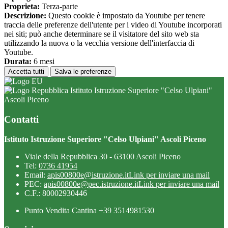
Proprieta:
Terza-parte
Descrizione:
Questo cookie è impostato da Youtube per tenere
traccia delle preferenze dell'utente per i video di Youtube incorporati
nei siti; può anche determinare se il visitatore del sito web sta
utilizzando la nuova o la vecchia versione dell'interfaccia di
Youtube.
Durata:
6 mesi
Accetta tutti
Salva le preferenze
Istituto Istruzione Superiore "Celso Ulpiani"
Ascoli Piceno
Contatti
Istituto Istruzione Superiore "Celso Ulpiani" Ascoli Piceno
Viale della Repubblica 30 - 63100 Ascoli Piceno
Tel:
0736 41954
Email:
apis00800e@istruzione.it
Link per inviare una mail
PEC:
apis00800e@pec.istruzione.it
Link per inviare una mail
C.F.: 80002930446
Punto Vendita Cantina +39 3514981530