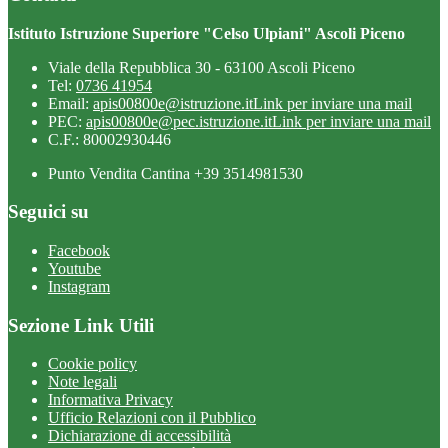
Istituto Istruzione Superiore "Celso Ulpiani" Ascoli Piceno
Viale della Repubblica 30 - 63100 Ascoli Piceno
Tel:
0736 41954
Email:
apis00800e@istruzione.it
Link per inviare una mail
PEC:
apis00800e@pec.istruzione.it
Link per inviare una mail
C.F.: 80002930446
Punto Vendita Cantina +39 3514981530
Seguici su
Facebook
Youtube
Instagram
Sezione Link Utili
Cookie policy
Note legali
Informativa Privacy
Ufficio Relazioni con il Pubblico
Dichiarazione di accessibilità