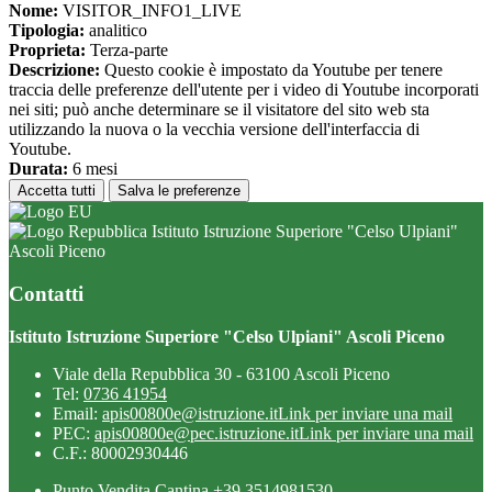
Nome:
VISITOR_INFO1_LIVE
Tipologia:
analitico
Proprieta:
Terza-parte
Descrizione:
Questo cookie è impostato da Youtube per tenere
traccia delle preferenze dell'utente per i video di Youtube incorporati
nei siti; può anche determinare se il visitatore del sito web sta
utilizzando la nuova o la vecchia versione dell'interfaccia di
Youtube.
Durata:
6 mesi
Accetta tutti
Salva le preferenze
Istituto Istruzione Superiore "Celso Ulpiani"
Ascoli Piceno
Contatti
Istituto Istruzione Superiore "Celso Ulpiani" Ascoli Piceno
Viale della Repubblica 30 - 63100 Ascoli Piceno
Tel:
0736 41954
Email:
apis00800e@istruzione.it
Link per inviare una mail
PEC:
apis00800e@pec.istruzione.it
Link per inviare una mail
C.F.: 80002930446
Punto Vendita Cantina +39 3514981530