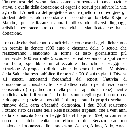
l’importanza del volontariato, come strumento di partecipazione
attiva, e quella della donazione di organi e tessuti per salvare la vita
agli altri. L’obiettivo del progetto è anche quello di coinvolgere gli
studenti delle scuole secondarie di secondo grado della Regione
Marche, per realizzare elaborati utilizzando diversi linguaggi
artistici, per raccontare con creatività il significato che ha la
donazione.
Le scuole che risulteranno vincitrici del concorso si aggiudicheranno
un premio in denaro (900 euro a ciascuna delle 5 scuole che
realizzeranno l’elaborato in forma di testo giornalistico più
meritevole; 900 euro alle 5 scuole che realizzeranno lo spot-video
più bello) spendibile in attrezzature didattiche e viaggi di
istruzione. A proposito di donazione, lo scorso lunedì il Ministero
della Salute ha reso pubblico il report del 2018 sui trapianti. Diversi
gli aspetti importanti fotografati dal report: l’attività di
donazione si consolida, le liste d’attesa calano per il terzo anno
consecutivo (in particolare quella per il trapianto di rene) mentre
le dichiarazioni di volontà alla donazione degli organi sono quasi
raddoppiate, grazie al possibilità di registrare la propria scelta al
rinnovo della carta d’identità elettronica. I dati 2018 registrano
l’ottimo stato di salute della Rete nazionale trapianti, che a vent’anni
dalla sua nascita (con la Legge 91 del 1 aprile 1999) si conferma
come una delle realtà più efficienti del Servizio sanitario
nazionale. Promosso dalle associazioni Adisco, Admo, Aido, Aned,