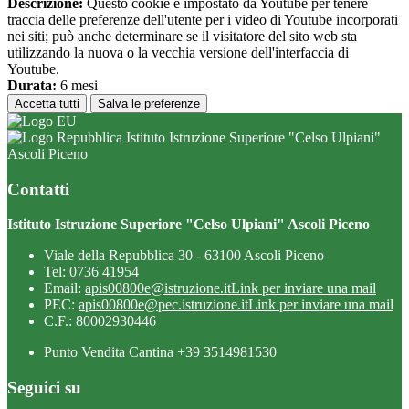
Descrizione:
Questo cookie è impostato da Youtube per tenere
traccia delle preferenze dell'utente per i video di Youtube incorporati
nei siti; può anche determinare se il visitatore del sito web sta
utilizzando la nuova o la vecchia versione dell'interfaccia di
Youtube.
Durata:
6 mesi
Accetta tutti
Salva le preferenze
Istituto Istruzione Superiore "Celso Ulpiani"
Ascoli Piceno
Contatti
Istituto Istruzione Superiore "Celso Ulpiani" Ascoli Piceno
Viale della Repubblica 30 - 63100 Ascoli Piceno
Tel:
0736 41954
Email:
apis00800e@istruzione.it
Link per inviare una mail
PEC:
apis00800e@pec.istruzione.it
Link per inviare una mail
C.F.: 80002930446
Punto Vendita Cantina +39 3514981530
Seguici su