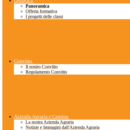
Didattica
Panoramica
Offerta formativa
I progetti delle classi
Convitto
Il nostro Convitto
Regolamento Convitto
Azienda Agraria e Cantina
La nostra Azienda Agraria
Notizie e Immagini dall'Azienda Agraria