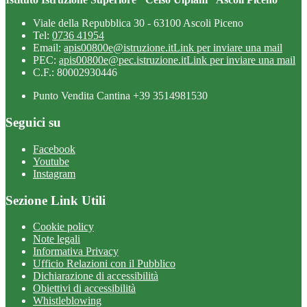
Viale della Repubblica 30 - 63100 Ascoli Piceno
Tel:
0736 41954
Email:
apis00800e@istruzione.it
Link per inviare una mail
PEC:
apis00800e@pec.istruzione.it
Link per inviare una mail
C.F.: 80002930446
Punto Vendita Cantina +39 3514981530
Seguici su
Facebook
Youtube
Instagram
Sezione Link Utili
Cookie policy
Note legali
Informativa Privacy
Ufficio Relazioni con il Pubblico
Dichiarazione di accessibilità
Obiettivi di accessibilità
Whistleblowing