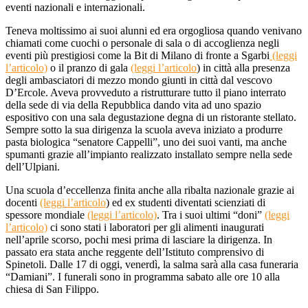
eventi nazionali e internazionali.
Teneva moltissimo ai suoi alunni ed era orgogliosa quando venivano
chiamati come cuochi o personale di sala o di accoglienza negli
eventi più prestigiosi come la Bit di Milano di fronte a Sgarbi
(leggi
l’articolo)
o il pranzo di gala
(leggi l’articolo
) in città alla presenza
degli ambasciatori di mezzo mondo giunti in città dal vescovo
D’Ercole. Aveva provveduto a ristrutturare tutto il piano interrato
della sede di via della Repubblica dando vita ad uno spazio
espositivo con una sala degustazione degna di un ristorante stellato.
Sempre sotto la sua dirigenza la scuola aveva iniziato a produrre
pasta biologica “senatore Cappelli”, uno dei suoi vanti, ma anche
spumanti grazie all’impianto realizzato installato sempre nella sede
dell’Ulpiani.
Una scuola d’eccellenza finita anche alla ribalta nazionale grazie ai
docenti
(leggi l’articolo
) ed ex studenti diventati scienziati di
spessore mondiale
(leggi l’articolo)
. Tra i suoi ultimi “doni”
(leggi
l’articolo)
ci sono stati i laboratori per gli alimenti inaugurati
nell’aprile scorso, pochi mesi prima di lasciare la dirigenza. In
passato era stata anche reggente dell’Istituto comprensivo di
Spinetoli. Dalle 17 di oggi, venerdì, la salma sarà alla casa funeraria
“Damiani”. I funerali sono in programma sabato alle ore 10 alla
chiesa di San Filippo.