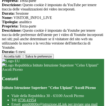
Proprieta:
Terza-parte
Descrizione:
Questo cookie è impostato da YouTube per tenere
traccia delle visualizzazioni dei video incorporati.
Durata:
Sessione
Nome:
VISITOR_INFO1_LIVE
Tipologia:
analitico
Proprieta:
Terza-parte
Descrizione:
Questo cookie è impostato da Youtube per tenere
traccia delle preferenze dell'utente per i video di Youtube incorporati
nei siti; può anche determinare se il visitatore del sito web sta
utilizzando la nuova o la vecchia versione dell'interfaccia di
Youtube.
Durata:
6 mesi
Accetta tutti
Salva le preferenze
Istituto Istruzione Superiore "Celso Ulpiani"
Ascoli Piceno
Contatti
Istituto Istruzione Superiore "Celso Ulpiani" Ascoli Piceno
Viale della Repubblica 30 - 63100 Ascoli Piceno
Tel:
0736 41954
Email:
apis00800e@istruzione.it
Link per inviare una mail