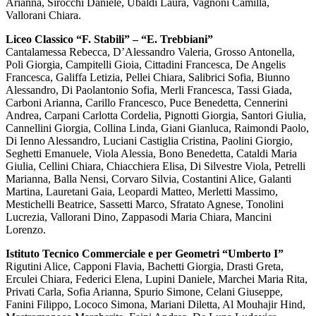
Arianna, Sirocchi Daniele, Ubaldi Laura, Vagnoni Camilla,
Vallorani Chiara.
Liceo Classico “F. Stabili” – “E. Trebbiani”
Cantalamessa Rebecca, D’Alessandro Valeria, Grosso Antonella,
Poli Giorgia, Campitelli Gioia, Cittadini Francesca, De Angelis
Francesca, Galiffa Letizia, Pellei Chiara, Salibrici Sofia, Biunno
Alessandro, Di Paolantonio Sofia, Merli Francesca, Tassi Giada,
Carboni Arianna, Carillo Francesco, Puce Benedetta, Cennerini
Andrea, Carpani Carlotta Cordelia, Pignotti Giorgia, Santori Giulia,
Cannellini Giorgia, Collina Linda, Giani Gianluca, Raimondi Paolo,
Di Ienno Alessandro, Luciani Castiglia Cristina, Paolini Giorgio,
Seghetti Emanuele, Viola Alessia, Bono Benedetta, Cataldi Maria
Giulia, Cellini Chiara, Chiacchiera Elisa, Di Silvestre Viola, Petrelli
Marianna, Balla Nensi, Corvaro Silvia, Costantini Alice, Galanti
Martina, Lauretani Gaia, Leopardi Matteo, Merletti Massimo,
Mestichelli Beatrice, Sassetti Marco, Sfratato Agnese, Tonolini
Lucrezia, Vallorani Dino, Zappasodi Maria Chiara, Mancini
Lorenzo.
Istituto Tecnico Commerciale e per Geometri “Umberto I”
Rigutini Alice, Capponi Flavia, Bachetti Giorgia, Drasti Greta,
Erculei Chiara, Federici Elena, Lupini Daniele, Marchei Maria Rita,
Privati Carla, Sofia Arianna, Spurio Simone, Celani Giuseppe,
Fanini Filippo, Lococo Simona, Mariani Diletta, Al Mouhajir Hind,