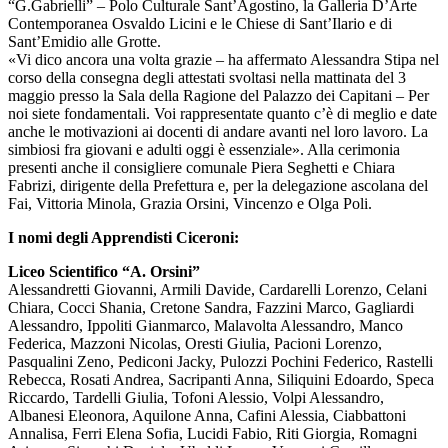
“G.Gabrielli” – Polo Culturale Sant’Agostino, la Galleria D’Arte
Contemporanea Osvaldo Licini e le Chiese di Sant’Ilario e di
Sant’Emidio alle Grotte.
«Vi dico ancora una volta grazie – ha affermato Alessandra Stipa nel
corso della consegna degli attestati svoltasi nella mattinata del 3
maggio presso la Sala della Ragione del Palazzo dei Capitani – Per
noi siete fondamentali. Voi rappresentate quanto c’è di meglio e date
anche le motivazioni ai docenti di andare avanti nel loro lavoro. La
simbiosi fra giovani e adulti oggi è essenziale». Alla cerimonia
presenti anche il consigliere comunale Piera Seghetti e Chiara
Fabrizi, dirigente della Prefettura e, per la delegazione ascolana del
Fai, Vittoria Minola, Grazia Orsini, Vincenzo e Olga Poli.
I nomi degli Apprendisti Ciceroni:
Liceo Scientifico “A. Orsini”
Alessandretti Giovanni, Armili Davide, Cardarelli Lorenzo, Celani
Chiara, Cocci Shania, Cretone Sandra, Fazzini Marco, Gagliardi
Alessandro, Ippoliti Gianmarco, Malavolta Alessandro, Manco
Federica, Mazzoni Nicolas, Oresti Giulia, Pacioni Lorenzo,
Pasqualini Zeno, Pediconi Jacky, Pulozzi Pochini Federico, Rastelli
Rebecca, Rosati Andrea, Sacripanti Anna, Siliquini Edoardo, Speca
Riccardo, Tardelli Giulia, Tofoni Alessio, Volpi Alessandro,
Albanesi Eleonora, Aquilone Anna, Cafini Alessia, Ciabbattoni
Annalisa, Ferri Elena Sofia, Lucidi Fabio, Riti Giorgia, Romagni