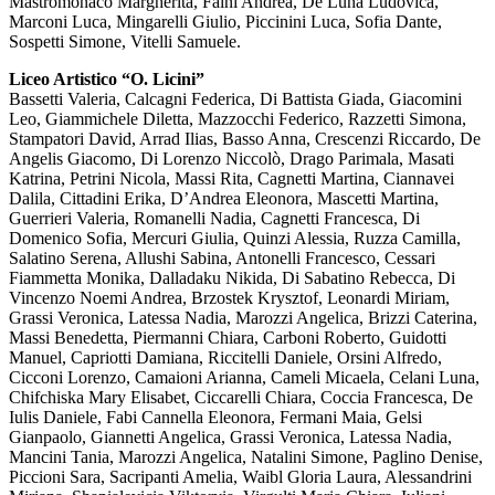
Mastromonaco Margherita, Faini Andrea, De Luna Ludovica,
Marconi Luca, Mingarelli Giulio, Piccinini Luca, Sofia Dante,
Sospetti Simone, Vitelli Samuele.
Liceo Artistico “O. Licini”
Bassetti Valeria, Calcagni Federica, Di Battista Giada, Giacomini
Leo, Giammichele Diletta, Mazzocchi Federico, Razzetti Simona,
Stampatori David, Arrad Ilias, Basso Anna, Crescenzi Riccardo, De
Angelis Giacomo, Di Lorenzo Niccolò, Drago Parimala, Masati
Katrina, Petrini Nicola, Massi Rita, Cagnetti Martina, Ciannavei
Dalila, Cittadini Erika, D’Andrea Eleonora, Mascetti Martina,
Guerrieri Valeria, Romanelli Nadia, Cagnetti Francesca, Di
Domenico Sofia, Mercuri Giulia, Quinzi Alessia, Ruzza Camilla,
Salatino Serena, Allushi Sabina, Antonelli Francesco, Cessari
Fiammetta Monika, Dalladaku Nikida, Di Sabatino Rebecca, Di
Vincenzo Noemi Andrea, Brzostek Krysztof, Leonardi Miriam,
Grassi Veronica, Latessa Nadia, Marozzi Angelica, Brizzi Caterina,
Massi Benedetta, Piermanni Chiara, Carboni Roberto, Guidotti
Manuel, Capriotti Damiana, Riccitelli Daniele, Orsini Alfredo,
Cicconi Lorenzo, Camaioni Arianna, Cameli Micaela, Celani Luna,
Chifchiska Mary Elisabet, Ciccarelli Chiara, Coccia Francesca, De
Iulis Daniele, Fabi Cannella Eleonora, Fermani Maia, Gelsi
Gianpaolo, Giannetti Angelica, Grassi Veronica, Latessa Nadia,
Mancini Tania, Marozzi Angelica, Natalini Simone, Paglino Denise,
Piccioni Sara, Sacripanti Amelia, Waibl Gloria Laura, Alessandrini