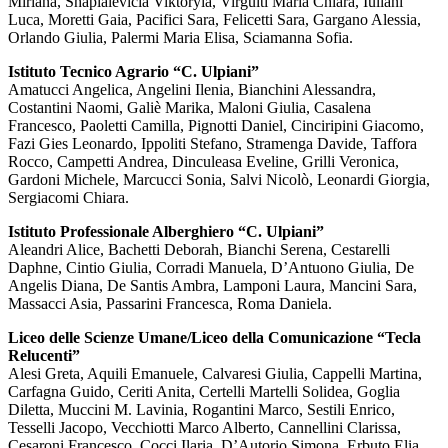
Miriana, Shapialevicia Viktoryia, Virgulti Maria Chiara, Iuliani
Luca, Moretti Gaia, Pacifici Sara, Felicetti Sara, Gargano Alessia,
Orlando Giulia, Palermi Maria Elisa, Sciamanna Sofia.
Istituto Tecnico Agrario “C. Ulpiani”
Amatucci Angelica, Angelini Ilenia, Bianchini Alessandra,
Costantini Naomi, Galiè Marika, Maloni Giulia, Casalena
Francesco, Paoletti Camilla, Pignotti Daniel, Cinciripini Giacomo,
Fazi Gies Leonardo, Ippoliti Stefano, Stramenga Davide, Taffora
Rocco, Campetti Andrea, Dinculeasa Eveline, Grilli Veronica,
Gardoni Michele, Marcucci Sonia, Salvi Nicolò, Leonardi Giorgia,
Sergiacomi Chiara.
Istituto Professionale Alberghiero “C. Ulpiani”
Aleandri Alice, Bachetti Deborah, Bianchi Serena, Cestarelli
Daphne, Cintio Giulia, Corradi Manuela, D’Antuono Giulia, De
Angelis Diana, De Santis Ambra, Lamponi Laura, Mancini Sara,
Massacci Asia, Passarini Francesca, Roma Daniela.
Liceo delle Scienze Umane/Liceo della Comunicazione “Tecla
Relucenti”
Alesi Greta, Aquili Emanuele, Calvaresi Giulia, Cappelli Martina,
Carfagna Guido, Ceriti Anita, Certelli Martelli Solidea, Goglia
Diletta, Muccini M. Lavinia, Rogantini Marco, Sestili Enrico,
Tesselli Jacopo, Vecchiotti Marco Alberto, Cannellini Clarissa,
Cesaroni Francesco, Cocci Ilaria, D’Autorio Simona, Erbuto Elia,