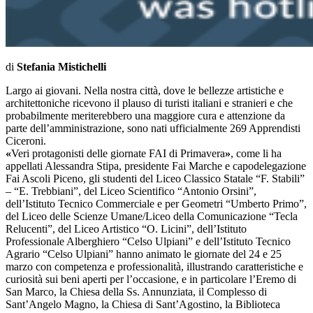
di
Stefania Mistichelli
Largo ai giovani. Nella nostra città, dove le bellezze artistiche e
architettoniche ricevono il plauso di turisti italiani e stranieri e che
probabilmente meriterebbero una maggiore cura e attenzione da
parte dell’amministrazione, sono nati ufficialmente 269 Apprendisti
Ciceroni.
«
Veri protagonisti delle giornate FAI di Primavera
»
, come li ha
appellati Alessandra Stipa, presidente Fai Marche e capodelegazione
Fai Ascoli Piceno, gli studenti del Liceo Classico Statale “F. Stabili”
– “E. Trebbiani”, del Liceo Scientifico “Antonio Orsini”,
dell’Istituto Tecnico Commerciale e per Geometri “Umberto Primo”,
del Liceo delle Scienze Umane/Liceo della Comunicazione “Tecla
Relucenti”, del Liceo Artistico “O. Licini”, dell’Istituto
Professionale Alberghiero “Celso Ulpiani” e dell’Istituto Tecnico
Agrario “Celso Ulpiani” hanno animato le giornate del 24 e 25
marzo con competenza e professionalità, illustrando caratteristiche e
curiosità sui beni aperti per l’occasione, e in particolare l’Eremo di
San Marco, la Chiesa della Ss. Annunziata, il Complesso di
Sant’Angelo Magno, la Chiesa di Sant’Agostino, la Biblioteca