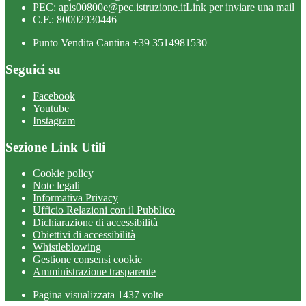
PEC:
apis00800e@pec.istruzione.it
Link per inviare una mail
C.F.: 80002930446
Punto Vendita Cantina +39 3514981530
Seguici su
Facebook
Youtube
Instagram
Sezione Link Utili
Cookie policy
Note legali
Informativa Privacy
Ufficio Relazioni con il Pubblico
Dichiarazione di accessibilità
Obiettivi di accessibilità
Whistleblowing
Gestione consensi cookie
Amministrazione trasparente
Pagina visualizzata
1437
volte