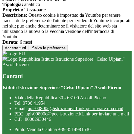
Tipologia:
analitico
Proprieta:
Terza-parte
Descrizione:
Questo cookie è impostato da Youtube per tenere
traccia delle preferenze dell'utente per i video di Youtube incorporati
nei siti; può anche determinare se il visitatore del sito web sta
utilizzando la nuova o la vecchia versione dell'interfaccia di
Youtube.
Durata:
6 mesi
Accetta tutti
Salva le preferenze
Istituto Istruzione Superiore "Celso Ulpiani"
Ascoli Piceno
Contatti
Istituto Istruzione Superiore "Celso Ulpiani" Ascoli Piceno
Viale della Repubblica 30 - 63100 Ascoli Piceno
Tel:
0736 41954
Email:
apis00800e@istruzione.it
Link per inviare una mail
PEC:
apis00800e@pec.istruzione.it
Link per inviare una mail
C.F.: 80002930446
Punto Vendita Cantina +39 3514981530