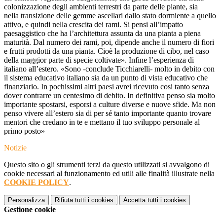
colonizzazione degli ambienti terrestri da parte delle piante, sia
nella transizione delle gemme ascellari dallo stato dormiente a quello
attivo, e quindi nella crescita dei rami. Si pensi all’impatto
paesaggistico che ha l’architettura assunta da una pianta a piena
maturità. Dal numero dei rami, poi, dipende anche il numero di fiori
e frutti prodotti da una pianta. Cioè la produzione di cibo, nel caso
della maggior parte di specie coltivate». Infine l’esperienza di
italiano all’estero. «Sono -conclude Ticchiarelli- molto in debito con
il sistema educativo italiano sia da un punto di vista educativo che
finanziario. In pochissimi altri paesi avrei ricevuto cosi tanto senza
dover contrarre un centesimo di debito. In definitiva penso sia molto
importante spostarsi, esporsi a culture diverse e nuove sfide. Ma non
penso vivere all’estero sia di per sé tanto importante quanto trovare
mentori che credano in te e mettano il tuo sviluppo personale al
primo posto»
Notizie
Questo sito o gli strumenti terzi da questo utilizzati si avvalgono di
cookie necessari al funzionamento ed utili alle finalità illustrate nella
COOKIE POLICY
.
Personalizza
Rifiuta tutti
i cookies
Accetta tutti
i cookies
Gestione cookie