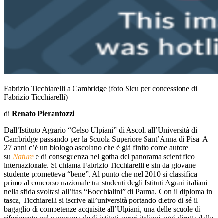
Fabrizio Ticchiarelli a Cambridge (foto Slcu per concessione di
Fabrizio Ticchiarelli)
di
Renato Pierantozzi
Dall’Istituto Agrario “Celso Ulpiani” di Ascoli all’Università di
Cambridge passando per la Scuola Superiore Sant’Anna di Pisa. A
27 anni c’è un biologo ascolano che è già finito come autore
su
Nature
e di conseguenza nel gotha del panorama scientifico
internazionale. Si chiama Fabrizio Ticchiarelli e sin da giovane
studente prometteva “bene”. Al punto che nel 2010 si classifica
primo al concorso nazionale tra studenti degli Istituti Agrari italiani
nella sfida svoltasi all’itas “Bocchialini” di Parma. Con il diploma in
tasca, Ticchiarelli si iscrive all’università portando dietro di sé il
bagaglio di competenze acquisite all’Ulpiani, una delle scuole di
riferimento nel panorama degli istituti agrari italiani oggi diretta dalla