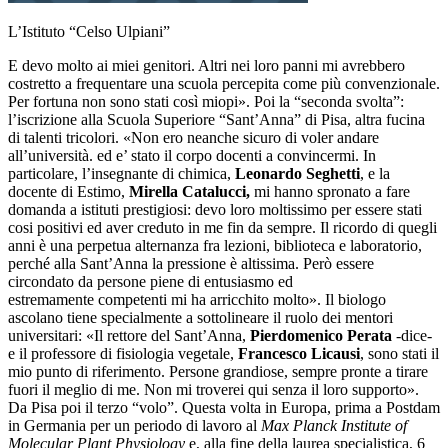
L’Istituto “Celso Ulpiani”
E devo molto ai miei genitori. Altri nei loro panni mi avrebbero
costretto a frequentare una scuola percepita come più convenzionale.
Per fortuna non sono stati così miopi». Poi la “seconda svolta”:
l’iscrizione alla Scuola Superiore “Sant’Anna” di Pisa, altra fucina
di talenti tricolori. «Non ero neanche sicuro di voler andare
all’università. ed e’ stato il corpo docenti a convincermi. In
particolare, l’insegnante di chimica,
Leonardo Seghetti
, e la
docente di Estimo,
Mirella Catalucci,
mi hanno spronato a fare
domanda a istituti prestigiosi: devo loro moltissimo per essere stati
cosi positivi ed aver creduto in me fin da sempre. Il ricordo di quegli
anni è una perpetua alternanza fra lezioni, biblioteca e laboratorio,
perché alla Sant’Anna la pressione è altissima. Però essere
circondato da persone piene di entusiasmo ed
estremamente competenti mi ha arricchito molto». Il biologo
ascolano tiene specialmente a sottolineare il ruolo dei mentori
universitari: «Il rettore del Sant’Anna,
Pierdomenico Perata
-dice-
e il professore di fisiologia vegetale,
Francesco Licausi
, sono stati il
mio punto di riferimento. Persone grandiose, sempre pronte a tirare
fuori il meglio di me. Non mi troverei qui senza il loro supporto».
Da Pisa poi il terzo “volo”. Questa volta in Europa, prima a Postdam
in Germania per un periodo di lavoro al
Max Planck Institute of
Molecular Plant Physiology
e, alla fine della laurea specialistica, 6