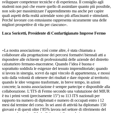
sviluppare competenze tecniche e di esperienza. Il consiglio agli
studenti non può che essere quello di assimilare quanto più possibile,
non solo per massimizzare l’apprendimento ma anche per capire
quali aspetti della realtà aziendale sono più affascinanti e stimolanti.
Perché lavorare con entusiasmo rappresenta sicuramente una delle
migliori prospettive di vita per ciascuno».
Luca Soricetti, Presidente di Confartigianato Imprese Fermo
«La nostra associazione, così come altre, è stata chiamata a
collaborare alla progettazione dei percorsi formativi biennali atti a
rispondere alle richieste di professionalità delle aziende del distretto
calzaturiero fermano-maceratese. Quando l’idea è buona e
soprattutto soddisfa le esigenze del tessuto imprenditoriale; quando
si lavora in sinergia, scevri da ogni vincolo di appartenenza, e mossi
solo dalla volontà di ottenere dei risultati e dare risposte al territorio;
quando le idee vengono trasformate, in breve tempo, in azioni
concrete; la nostra associazione è sempre partecipe e disponibile alla
collaborazione. L’ITS di Fermo secondo una valutazione del MIUR
è tra i primi venti (precisamente 15°) su 113 ITS nazionali per
rapporto tra numero di diplomati e numero di occupati entro i 12
mesi dal termine del corso. In sei anni di attività ha diplomato 150
giovani e di questi oltre l’85% lavora nel settore di riferimento del