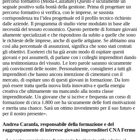
percorso formativo (Moda-Calzature) Questo è sicuramente un
segnale positivo sulla bontà della gestione. Prima di progettare un
percorso formativo si verifica, con le imprese, se sussista
corrispondenza tra l’idea progettuale ed il profilo tecnico richiesto
dalle aziende. Il programma di studio viene modulato in base alle
necessità del tessuto economico. Questo permette di formare giovani
altamente specializzati e che rispondono da subito a quelle che sono
le richieste delle imprese, anche di quelle artigiane. Se abbiamo una
così alta percentuale di assunzioni, significa che sono stati centrati
gli obiettivi. Esorterei chi ha già avuto modo di ospitare questi
giovani e poi assumerli, di parlane con i colleghi imprenditori dando
una testimonianza del vissuto. Le loro parole saranno sicuramente
più convincenti delle nostre. Personalmente, consiglierei a tutti gli
imprenditori che hanno ancora intenzione di cimentarsi con il
mercato, di ospitare uno di questi giovani in formazione. Da loro
può essere tratta quella nuova linfa innovativa e quella energia
creativa che ultimamente sta mancando alla nostra classe
imprenditoriale. Un giovane che si iscrive e frequenta un corso di
formazione di circa 1.800 ore ha sicuramente delle forti motivazioni
e merita una chance. Sarà un ottimo investimento per il suo futuro e
per il nostro presente».
Andrea Caranfa, responsabile della formazione e del
raggruppamento di interesse giovani imprenditori CNA Fermo