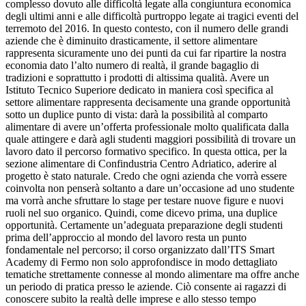
complesso dovuto alle difficoltà legate alla congiuntura economica
degli ultimi anni e alle difficoltà purtroppo legate ai tragici eventi del
terremoto del 2016. In questo contesto, con il numero delle grandi
aziende che è diminuito drasticamente, il settore alimentare
rappresenta sicuramente uno dei punti da cui far ripartire la nostra
economia dato l’alto numero di realtà, il grande bagaglio di
tradizioni e soprattutto i prodotti di altissima qualità. Avere un
Istituto Tecnico Superiore dedicato in maniera così specifica al
settore alimentare rappresenta decisamente una grande opportunità
sotto un duplice punto di vista: darà la possibilità al comparto
alimentare di avere un’offerta professionale molto qualificata dalla
quale attingere e darà agli studenti maggiori possibilità di trovare un
lavoro dato il percorso formativo specifico. In questa ottica, per la
sezione alimentare di Confindustria Centro Adriatico, aderire al
progetto è stato naturale. Credo che ogni azienda che vorrà essere
coinvolta non penserà soltanto a dare un’occasione ad uno studente
ma vorrà anche sfruttare lo stage per testare nuove figure e nuovi
ruoli nel suo organico. Quindi, come dicevo prima, una duplice
opportunità. Certamente un’adeguata preparazione degli studenti
prima dell’approccio al mondo del lavoro resta un punto
fondamentale nel percorso; il corso organizzato dall’ITS Smart
Academy di Fermo non solo approfondisce in modo dettagliato
tematiche strettamente connesse al mondo alimentare ma offre anche
un periodo di pratica presso le aziende. Ciò consente ai ragazzi di
conoscere subito la realtà delle imprese e allo stesso tempo