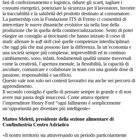
fasi di confezionamento e logistica, ridurre gli scarti, tagliare i
consumi energetici, potenziare la sicurezza per il lavoratore, favorire
la tracciabilità e la salubrità del prodotto destinato al consumatore.
La partnership con la Fondazione ITS di Fermo ci consentirà di
intercettare le nuove dinamiche evolutive sia nella fase della
produzione che in quella della commercializzazione. Sento di poter
elargire un consiglio ai tirocinanti che hanno iniziato il corso di
studi: allenare le
soft skill
cioè quelle competenze interdisciplinari
che oggi più che mai possono fare la differenza. In un’economia e
una società sempre più complesse, imprevedibili ed in continuo
cambiamento, sono, infatti, fondamentali qualità umane trasversali
come la creatività, l’apertura mentale, la flessibilità, la capacità di
ascoltare, comunicare e collaborare in team con una grande dose di
passione, responsabilità e sacrificio.
Questo vale non solo nei contesti lavorativi ma anche nei percorsi di
apprendimento.
Il secondo consiglio è quello di pensare sempre in grande e di non
avere mai paura degli insuccessi. Come amava ripetere
l’imprenditore Henry Ford “ogni fallimento è semplicemente
un’opportunità per diventare più intelligente»
Matteo Meletti, presidente della sezione alimentare di
Confindustria Centro Adriatico
«Il nostro territorio sta attraversando un periodo particolarmente