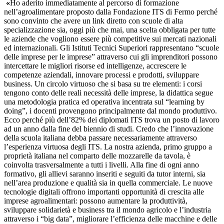
«
Ho aderito immediatamente al percorso di formazione
nell’agroalimentare proposto dalla Fondazione ITS di Fermo perché
sono convinto che avere un link diretto con scuole di alta
specializzazione sia, oggi più che mai, una scelta obbligata per tutte
le aziende che vogliono essere più competitive sui mercati nazionali
ed internazionali. Gli Istituti Tecnici Superiori rappresentano “scuole
delle imprese per le imprese” attraverso cui gli imprenditori possono
intercettare le migliori risorse ed intelligenze, accrescere le
competenze aziendali, innovare processi e prodotti, sviluppare
business. Un circolo virtuoso che si basa su tre elementi: i corsi
tengono conto delle reali necessità delle imprese, la didattica segue
una metodologia pratica ed operativa incentrata sul “learning by
doing”, i docenti provengono principalmente dal mondo produttivo.
Ecco perché più dell’82% dei diplomati ITS trova un posto di lavoro
ad un anno dalla fine del biennio di studi. Credo che l’innovazione
della scuola italiana debba passare necessariamente attraverso
l’esperienza virtuosa degli ITS. La nostra azienda, primo gruppo a
proprietà italiana nel comparto delle mozzarelle da tavola, è
coinvolta trasversalmente a tutti i livelli. Alla fine di ogni anno
formativo, gli allievi saranno inseriti e seguiti da tutor interni, sia
nell’area produzione e qualità sia in quella commerciale. Le nuove
tecnologie digitali offrono importanti opportunità di crescita alle
imprese agroalimentari: possono aumentare la produttività,
sviluppare solidarietà e business tra il mondo agricolo e l’industria
attraverso i “big data”, migliorare l’efficienza delle macchine e delle