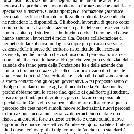
«
La nostra associazione di categoria ha ritenuto utile aderire al
percorso Its, perché crediamo molto nella formazione che qualifica e
specializza il discente. Questa tipologia di formazione garantisce
personale specifico e formato, utilizzabile subito dalle aziende che
ne richiedono la disponibilità. Gli sbocchi lavorativi di questo corso
sono molto ampi. La soddisfazione da parte delle nostre aziende che
hanno ospitato gli studenti Its in tirocinio o che al termine del corso
hanno assunto i lavoratori è molto alta. Questa collaborazione ci
permette di dare al corso un taglio sempre più plasmato verso le
esigenze delle imprese del territorio rispondendo alle necessità
aziendali, perché i moduli che costituiscono il percorso formativo
sono studiati e creati in base ai bisogni che vengono evidenziati dalle
aziende che fanno parte della Fondazione Its e dalle aziende che
hanno in tirocinio i ragazzi; le sollecitazioni arrivano direttamente
dagli organi direttivi Cna territoriali e nazionali, i quali sono sempre
a stretto contatto con gli organi governativi. A tal proposito sento di
rivolgere un plauso anche agli altri membri della Fondazione Its,
perché abbiamo tutti lo stesso fine, quello di qualificare gli studenti,
creare opportunità per il territorio, posti di lavoro con personale
specializzato. Consiglio vivamente alle imprese di aderire a questo
percorso che crea nuovi stimoli, nuove sollecitazioni, nuovi percorsi
di formazione ancora più specializzati permettendo di dare una
risposta ancora più forte a questo territorio e creare quindi nuove
opportunità e nuove prospettive. Più idee vengono portate all’interno
più il corso avrà margini di miglioramento (anche se lo standard è