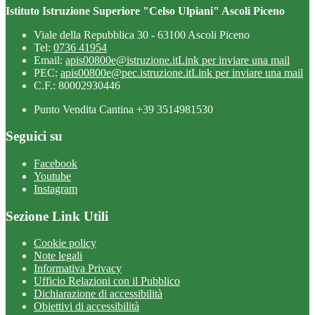
Istituto Istruzione Superiore "Celso Ulpiani" Ascoli Piceno
Viale della Repubblica 30 - 63100 Ascoli Piceno
Tel:
0736 41954
Email:
apis00800e@istruzione.it
Link per inviare una mail
PEC:
apis00800e@pec.istruzione.it
Link per inviare una mail
C.F.: 80002930446
Punto Vendita Cantina +39 3514981530
Seguici su
Facebook
Youtube
Instagram
Sezione Link Utili
Cookie policy
Note legali
Informativa Privacy
Ufficio Relazioni con il Pubblico
Dichiarazione di accessibilità
Obiettivi di accessibilità