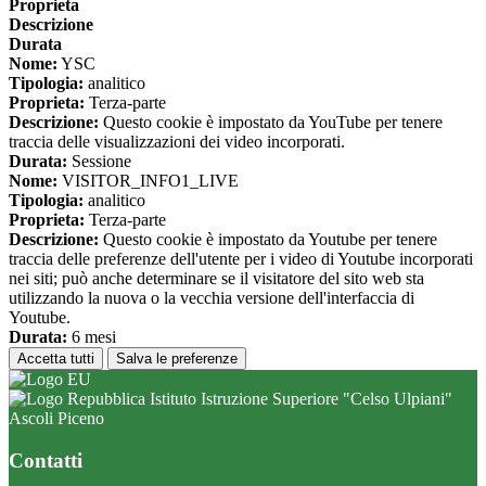
Proprieta
Descrizione
Durata
Nome:
YSC
Tipologia:
analitico
Proprieta:
Terza-parte
Descrizione:
Questo cookie è impostato da YouTube per tenere
traccia delle visualizzazioni dei video incorporati.
Durata:
Sessione
Nome:
VISITOR_INFO1_LIVE
Tipologia:
analitico
Proprieta:
Terza-parte
Descrizione:
Questo cookie è impostato da Youtube per tenere
traccia delle preferenze dell'utente per i video di Youtube incorporati
nei siti; può anche determinare se il visitatore del sito web sta
utilizzando la nuova o la vecchia versione dell'interfaccia di
Youtube.
Durata:
6 mesi
Accetta tutti
Salva le preferenze
Istituto Istruzione Superiore "Celso Ulpiani"
Ascoli Piceno
Contatti