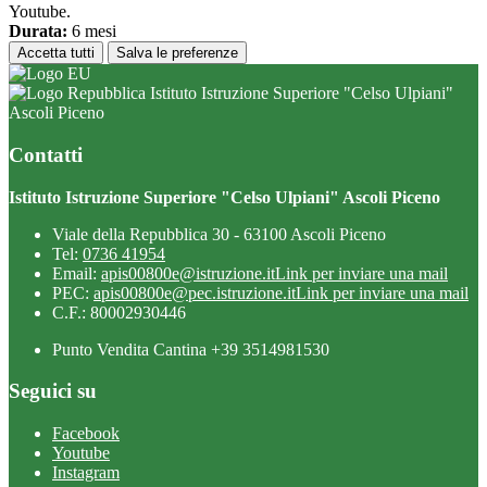
Youtube.
Durata:
6 mesi
Accetta tutti
Salva le preferenze
Istituto Istruzione Superiore "Celso Ulpiani"
Ascoli Piceno
Contatti
Istituto Istruzione Superiore "Celso Ulpiani" Ascoli Piceno
Viale della Repubblica 30 - 63100 Ascoli Piceno
Tel:
0736 41954
Email:
apis00800e@istruzione.it
Link per inviare una mail
PEC:
apis00800e@pec.istruzione.it
Link per inviare una mail
C.F.: 80002930446
Punto Vendita Cantina +39 3514981530
Seguici su
Facebook
Youtube
Instagram